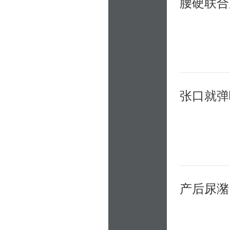
腰硬联合
产后尿潴