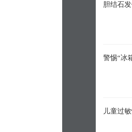
胆结石发
警惕“冰
儿童过敏