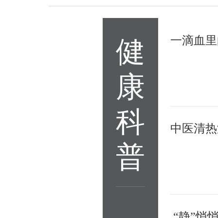
健
康
科
中医清热
普
“静”悄