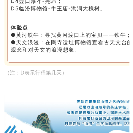
D4壶口瀑布-尧庙；
D5临汾博物馆-牛王庙-洪洞大槐树。
体验点
●黄河铁牛：寻找黄河渡口上的宝贝——铁牛；
●天文浪漫：在陶寺遗址博物馆查看古天文台
观念和对天文的浪漫想象。
（注：D表示行程第几天）