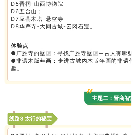
D5晋祠-山西博物院；
D6五台山；
D7应县木塔-悬空寺；
D8华严寺-大同古城-云冈石窟。
体验点
●广胜寺的壁画：寻找广胜寺壁画中古人有哪些
●非遗木版年画：走进古城内木版年画的非遗
趣。
主题二：晋商智
线路3 太行的秘宝