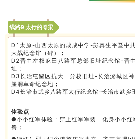
线路9 太行的脊梁
D1太原-山西太原的成成中学-彭真生平暨中共
大战纪念馆（碑）；
D2晋中左权麻田八路军总部旧址纪念馆-晋
址；
D3长治屯留区抗大一分校旧址-长治潞城区神
崖洞革命纪念地；
D4长治市武乡八路军太行纪念馆-长治市武乡
体验点
●小小红军体验：穿上红军军装，化身小小红
餐；