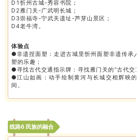
D1忻州古城-秀容书院；
D2雁门关-广武明长城；
D3崇福寺-宁武关遗址-芦芽山景区；
D4老牛湾。
体验点
●非遗捏面塑：走进古城里忻州面塑非遗传承
塑的乐趣；
●寻找古代交通指示牌：寻找雁门关的“古代交通
●江山如画：动手绘制黄河与长城交相辉映的
间。
线路6 民族的融合