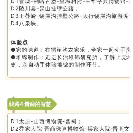
D1晋城-湘峪古堡-皇城相府-中华字典博物馆-
D2陵川县-昆山挂壁公路；
D3王莽岭-锡崖沟挂壁公路-太行锡崖沟旅游度
D4八泉峡。
体验点
●家的味道：在锡崖沟农家乐，全家一起动手烹
●堆锦制作：走进长治堆锦研究所，了解上党
史，亲自动手体验堆锦的制作环节。
线路4 晋商的智慧
D1太原-山西博物院-晋祠；
D2乔家大院·晋商珠算博物馆-渠家大院·晋商文