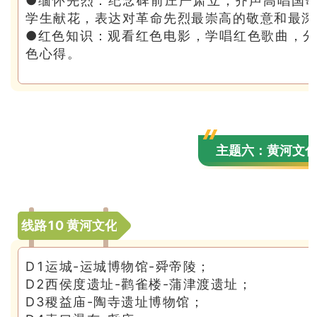
●缅怀先烈：纪念碑前庄严肃立，齐声高唱国
学生献花，表达对革命先烈最崇高的敬意和最深
●红色知识：观看红色电影，学唱红色歌曲，
色心得。
主题六：黄河文
线路10 黄河文化
D1运城-运城博物馆-舜帝陵；
D2西侯度遗址-鹳雀楼-蒲津渡遗址；
D3稷益庙-陶寺遗址博物馆；