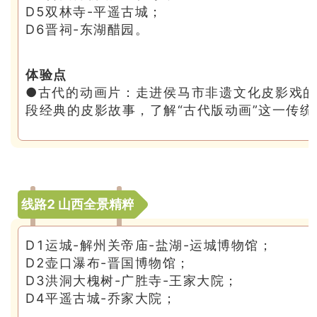
D5双林寺-平遥古城；
D6晋祠-东湖醋园。
体验点
●古代的动画片：走进侯马市非遗文化皮影戏
段经典的皮影故事，了解“古代版动画”这一传
线路2 山西全景精粹
D1运城-解州关帝庙-盐湖-运城博物馆；
D2壶口瀑布-晋国博物馆；
D3洪洞大槐树-广胜寺-王家大院；
D4平遥古城-乔家大院；