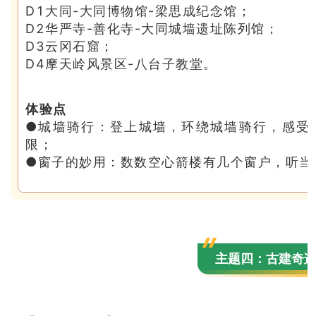
D1大同-大同博物馆-梁思成纪念馆；
D2华严寺-善化寺-大同城墙遗址陈列馆；
D3云冈石窟；
D4摩天岭风景区-八台子教堂。
体验点
●城墙骑行：登上城墙，环绕城墙骑行，感受
限；
●窗子的妙用：数数空心箭楼有几个窗户，听当
主题四：古建奇