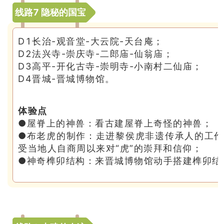
线路7 隐秘的国宝
D1长治-观音堂-大云院-天台庵；
D2法兴寺-崇庆寺-二郎庙-仙翁庙；
D3高平-开化古寺-崇明寺-小南村二仙庙；
D4晋城-晋城博物馆。
体验点
●屋脊上的神兽：看古建屋脊上奇怪的神兽；
●布老虎的制作：走进黎侯虎非遗传承人的工
受当地人自商周以来对“虎”的崇拜和信仰；
●神奇榫卯结构：来晋城博物馆动手搭建榫卯结