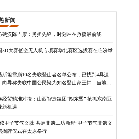
热新闻
防硬汉陈吉康：勇担先锋，时刻冲在救援最前线
国3D大赛低空无人机专项赛华北赛区选拔赛在临汾举
基斯坦雪崩10名失联登山者名单公布，已找到4具遗
，向导称失联中国公民疑为知名登山家王钟；当地官
：已定位到3个追踪器
泰经贸精准对接：山西智造组团“闯东盟” 抢抓东南亚
业新机遇
赓续甲子节气文脉·共启非遗工坊新程”甲子节气非遗文
馆揭牌仪式在太原举行