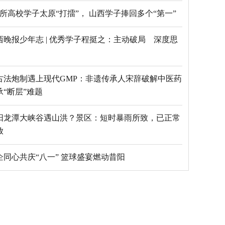
69所高校学子太原“打擂”， 山西学子捧回多个“第一”
西晚报少年志 | 优秀学子程挺之：主动破局 深度思
古法炮制遇上现代GMP：非遗传承人宋辞破解中医药
承“断层”难题
阳龙潭大峡谷遇山洪？景区：短时暴雨所致，已正常
放
乡企同心共庆“八一” 篮球盛宴燃动昔阳