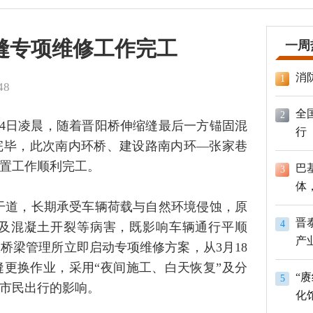
缝专项维修工作完工
一周
消
1
48
全
2
月4日凌晨，随着晋阳桥伸缩缝最后一方锚固混
行
完毕，此次南内环桥、建设路南内环—张家巷
置工作顺利完工。
巴
3
体
员
干道，长期承受车辆荷载与自然环境侵蚀，原
晋
4
及混凝土开裂等病害，既影响车辆通行平顺
产
桥梁管理所立即启动专项维修方案，从3月18
更换作业，采用“夜间施工、白天恢复”及分
“
5
市民出行的影响。
化