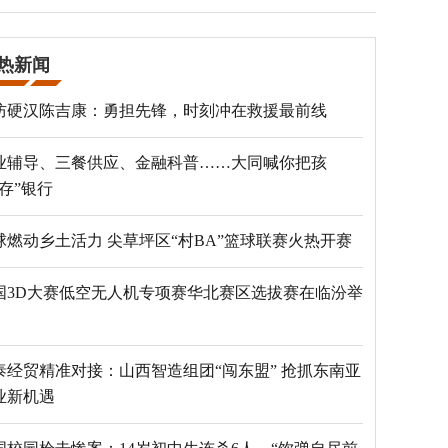
热新闻
防硬汉陈吉康：勇担先锋，时刻冲在救援最前线
业辅导、三餐供应、金融科普……大同喊你把孩
“存”银行
球燃动乡土活力 尖草坪区“村BA”篮球联赛火热开赛
国3D大赛低空无人机专项赛华北赛区选拔赛在临汾举
泰经贸精准对接：山西智造组团“闯东盟” 抢抓东南亚
业新机遇