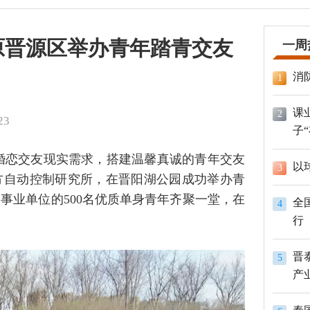
原晋源区举办青年踏青交友
一周
消
1
课
2
23
子
婚恋交友现实需求，搭建温馨真诚的青年交友
以
3
方自动控制研究所，在晋阳湖公园成功举办青
事业单位的500名优质单身青年齐聚一堂，在
全
4
行
晋
5
产