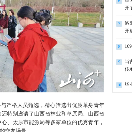
泰
6
开
洛
7
开
1
8
当
9
传
10
备与严格人员甄选，精心筛选出优质单身青年
动还特别邀请了山西省林业和草原局、山西省
中心、太原市能源局等多家单位的优秀青年，
的交友场景。