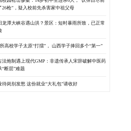
国校园枪击惨案：14岁初中生连杀6人，“饮弹自尽前
了26枪”，疑入校前先杀害家中祖父母
阳龙潭大峡谷遇山洪？景区：短时暴雨所致，已正常
放
69所高校学子太原“打擂”， 山西学子捧回多个“第一”
古法炮制遇上现代GMP：非遗传承人宋辞破解中医药
承“断层”难题
毕业待岗别发愁 这份就业“大礼包”请收好