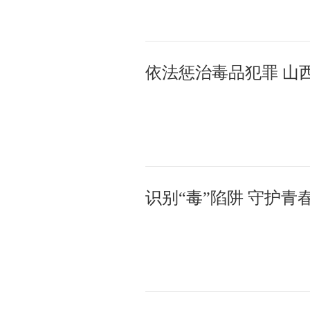
识别“毒”陷阱 守护青