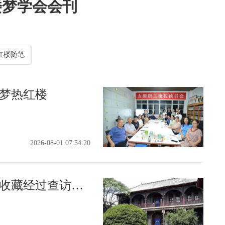
楼梦学会会刊
红楼随笔
梦热红楼
2026-08-01 07:54:20
山西甲辰本《红楼梦》原收藏经过查访初记