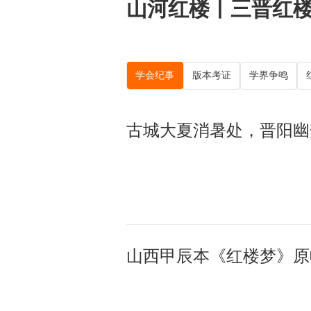
山河红楼丨三晋红
学会纪事
版本考证
学界争鸣
古城大夏消暑处，晋阳幽