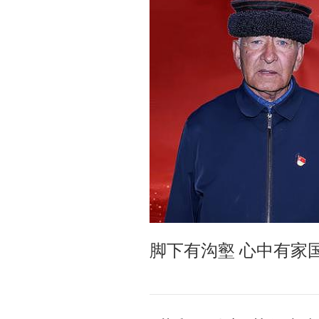
脚下有沟壑 心中有家
依卡·凯力迪别克