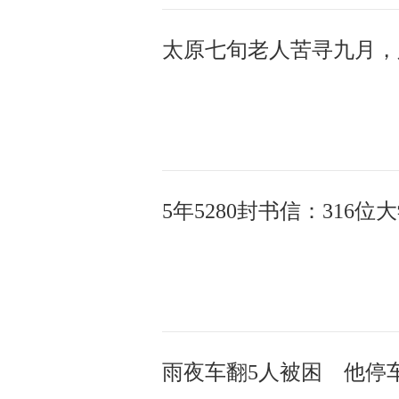
雨夜车翻5人被困 他停