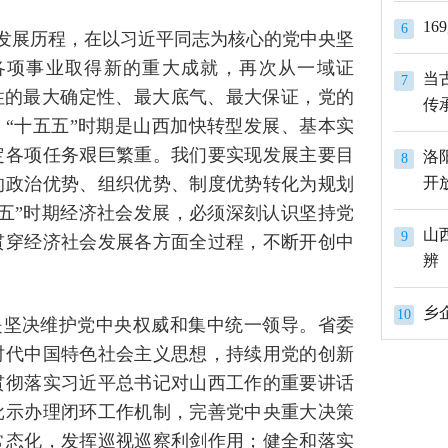
1
6
的发展历程，在以习近平同志为核心的党中央坚
各项事业取得新的重大成就，再次从一域证
当
7
性的最大确定性、最大底气、最大保证，党的
传
。“十五五”时期是山西加快转型发展、基本实
定各项任务艰巨繁重。我们要实现发展主要目
洛
8
的政治优势、组织优势、制度优势转化为规划
开
五”时期经济社会发展，必须深刻认识坚持党
山
9
贯穿经济社会发展各方面全过程，不断开创中
辨
10
是坚决维护党中央权威和集中统一领导。省委
时代中国特色社会主义思想，持续用党的创新
贯彻落实习近平总书记对山西工作的重要讲话
批示办理闭环工作机制，完善党中央重大决策
常态化，发挥巡视巡察利剑作用；健全和落实