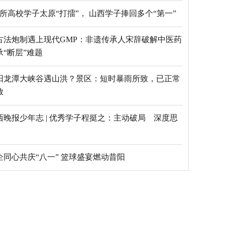
69所高校学子太原“打擂”， 山西学子捧回多个“第一”
古法炮制遇上现代GMP：非遗传承人宋辞破解中医药
承“断层”难题
阳龙潭大峡谷遇山洪？景区：短时暴雨所致，已正常
放
西晚报少年志 | 优秀学子程挺之：主动破局 深度思
乡企同心共庆“八一” 篮球盛宴燃动昔阳