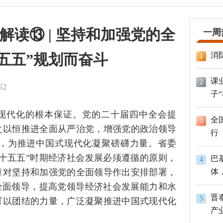
解读⑬ | 坚持和加强党的全
一周
消
五五”规划而奋斗
1
课
2
52
子
现代化的根本保证。党的二十届四中全会提
全
3
之以恒推进全面从严治党，增强党的政治领导
行
，为推进中国式现代化凝聚磅礴力量。省委
十五五”时期经济社会发展必须遵循的原则，
巴
4
章对坚持和加强党的全面领导作出安排部署，
体
员
全面领导，提高党领导经济社会发展能力和水
晋
5
可以团结的力量，广泛凝聚推进中国式现代化
产