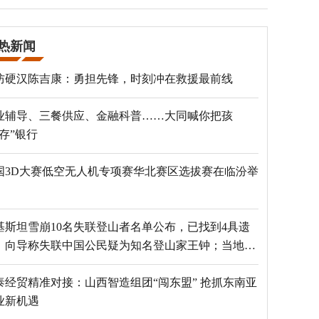
热新闻
防硬汉陈吉康：勇担先锋，时刻冲在救援最前线
业辅导、三餐供应、金融科普……大同喊你把孩
“存”银行
国3D大赛低空无人机专项赛华北赛区选拔赛在临汾举
基斯坦雪崩10名失联登山者名单公布，已找到4具遗
，向导称失联中国公民疑为知名登山家王钟；当地官
：已定位到3个追踪器
泰经贸精准对接：山西智造组团“闯东盟” 抢抓东南亚
业新机遇