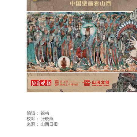
编辑：
徐梅
校对： 张晓燕