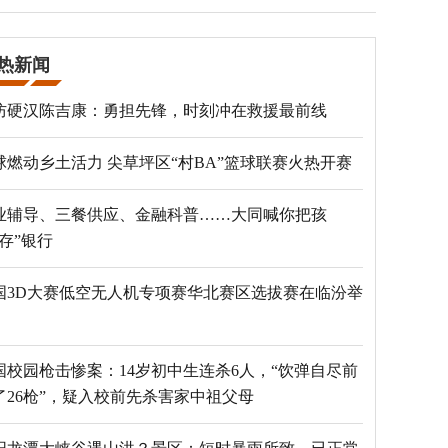
热新闻
防硬汉陈吉康：勇担先锋，时刻冲在救援最前线
球燃动乡土活力 尖草坪区“村BA”篮球联赛火热开赛
业辅导、三餐供应、金融科普……大同喊你把孩
“存”银行
国3D大赛低空无人机专项赛华北赛区选拔赛在临汾举
国校园枪击惨案：14岁初中生连杀6人，“饮弹自尽前
了26枪”，疑入校前先杀害家中祖父母