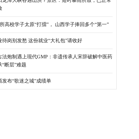
阳龙潭大峡谷遇山洪？景区：短时暴雨所致，已正常
放
69所高校学子太原“打擂”， 山西学子捧回多个“第一”
毕业待岗别发愁 这份就业“大礼包”请收好
古法炮制遇上现代GMP：非遗传承人宋辞破解中医药
承“断层”难题
西发布“歌迷之城”成绩单