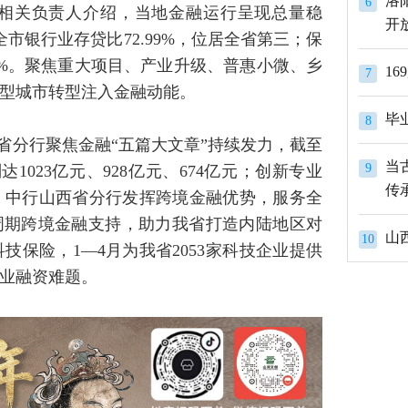
洛
6
相关负责人介绍，当地金融运行呈现总量稳
开
市银行业存贷比72.99%，位居全省第三；保
98%。聚焦重大项目、产业升级、普惠小微、乡
1
7
型城市转型注入金融动能。
8
省分行聚焦金融“五篇大文章”持续发力，截至
当
9
023亿元、928亿元、674亿元；创新专业
传
。中行山西省分行发挥跨境金融优势，服务全
全周期跨境金融支持，助力我省打造内陆地区对
山
10
保险，1—4月为我省2053家科技企业提供
企业融资难题。