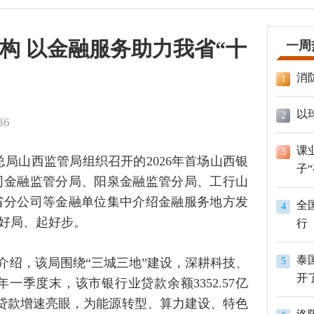
构 以金融服务助力我省“十
一周
消
1
以
2
36
课
3
总局山西监管局组织召开的2026年首场山西银
子
同金融监管分局、阳泉金融监管分局、工行山
省分公司等金融单位集中介绍金融服务地方发
全
4
开好局、起好步。
行
泰
介绍，该局围绕“三城三地”建设，深耕科技、
5
开
季度末，该市银行业贷款余额3352.57亿
济贷款增速亮眼，为能源转型、算力建设、特色