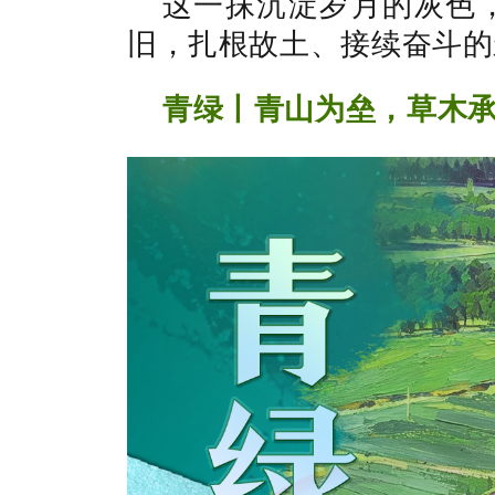
这一抹沉淀岁月的灰色
旧，扎根故土、接续奋斗的
青绿丨青山为垒，草木