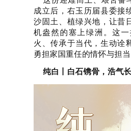
成立后，右玉历届县委接
沙固土、植绿兴地，让昔
机盎然的塞上绿洲。
这一
火、传承于当代，生动诠
勇担家国重任的情怀与担当
纯白丨白石镌骨，浩气