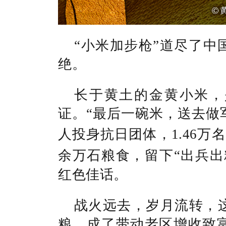
“小米加步枪”道尽了中
绝。
长于黄土的金黄小米，
证。
“最后一碗米，送去做
人投身抗日团体，1.46万
余万石粮食，
留下“出兵
红色佳话。
战火远去，
岁月流转，
粮，成了带动老区增收致