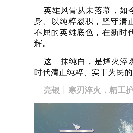
英雄风骨从未落幕，如
身、以纯粹履职，坚守清
不屈的英雄底色，在新时
辉。
这一抹纯白，是烽火淬
时代清正纯粹、实干为民的
亮银丨寒刃淬火，精工