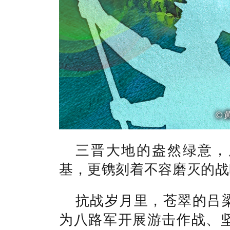
三晋大地的盎然绿意，
基，更镌刻着不容磨灭的战
抗战岁月里，苍翠的吕
为八路军开展游击作战、