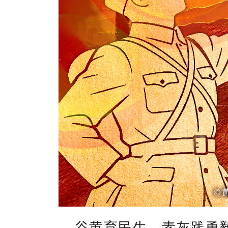
谷黄育民生，素灰践勇