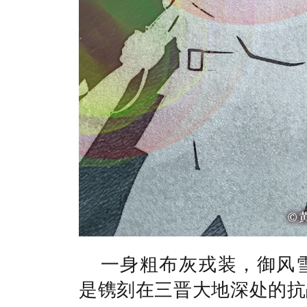
一身粗布灰戎装，御风
是镌刻在三晋大地深处的抗