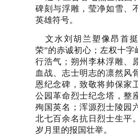
碑刻与浮雕，莹净如雪、
英雄符号。
文水刘胡兰塑像昂首
荣”的赤诚初心；左权十字
行浩气；朔州李林浮雕、
血战、志士明志的凛然风
恩纪念碑，致敬将帅保家
公园革命烈士纪念塔，整
殉国英名；浑源烈士陵园
北七百余名抗日烈士生平
岁月里的报国壮举。