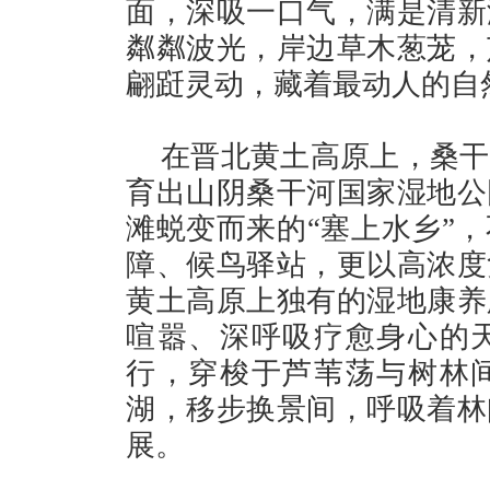
面，深吸一口气，满是清新
粼粼波光，岸边草木葱茏，
翩跹灵动，藏着最动人的自
在晋北黄土高原上，桑干
育出山阴桑干河国家湿地公
滩蜕变而来的“塞上水乡”
障、候鸟驿站，更以高浓度
黄土高原上独有的湿地康养
喧嚣、深呼吸疗愈身心的
行，穿梭于芦苇荡与树林
湖，移步换景间，呼吸着林
展。