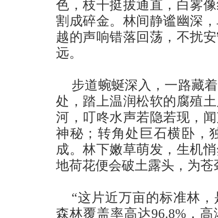
色，枝干挺拔通直，白雾像
割成碎金。林间静谧幽深，
越的声响错落回荡，不扰安
远。
步道蜿蜒深入，一路藏着
处，踏上温润松软的腐殖土
河，叮咚水声若隐若现，闻
神秘；转角处巨石横卧，
成。林下嫩草萌发，生机悄
地荷花便会破土露头，为苍
“这片近万亩的标准林，
森林覆盖率高达96.8%，