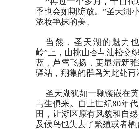
“再过一个多月，千亩荷
季也会如期绽放。”圣天湖
浓妆艳抹的美。
当然，圣天湖的魅力也
岭”上，山桃山杏与油松交
蓝，芦雪飞扬，更显清新雅
驿站，翔集的群鸟为此处再
圣天湖犹如一颗镶嵌在黄
与生俱来。自上世纪80年
田，让湖区原有风貌和自然
及候鸟也失去了繁殖或者栖