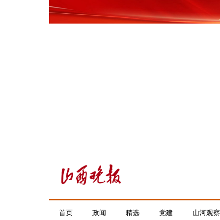
首页
政闻
精选
党建
山河观察