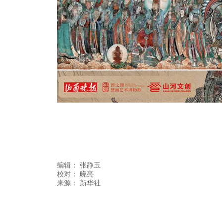
编辑：
张静玉
校对： 晓亮