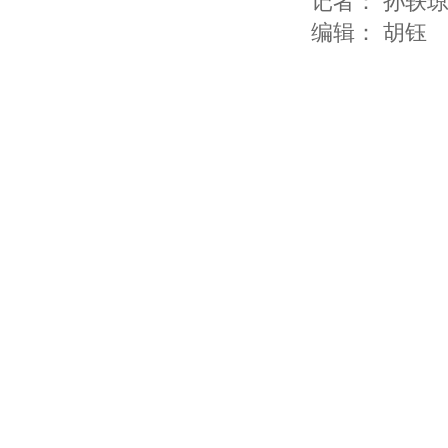
记者：
孙轶
编辑：
胡钰