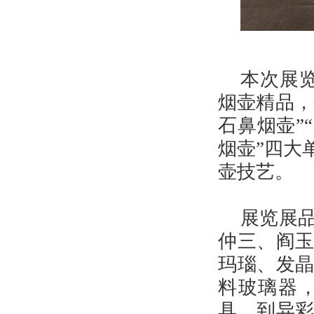
本次展
烟壶精品，
石鼻烟壶”
烟壶”四大
壶技艺。
展览展
仲三、阎
玛瑙、发
料玻璃器
具，到异