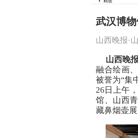
精选
党建
山河观察
时事
武汉博物
文化
社会
财经
山西晚报·山
市县
体育
教育
公益
山西晚报
生活
融合绘画
专题
作文
被誉为“集
投资山西
健康
26日上午
辟谣
美食
馆、山西
山河视频
旅游
藏鼻烟壶展
头条
精选
读图
娱乐
房产