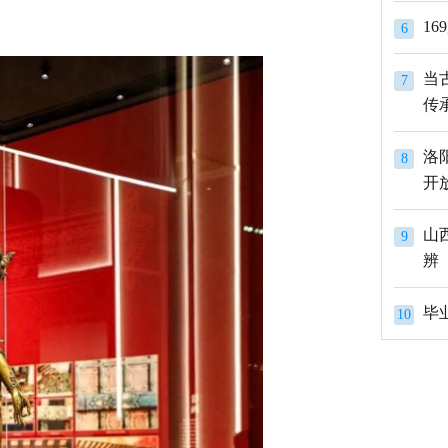
1
6
当
7
传
洛
8
开
山
9
辨
10