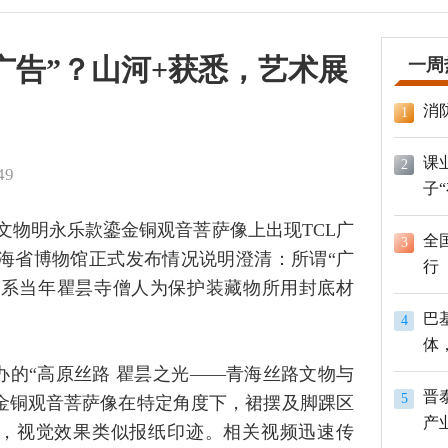
广告”？山河+获悉，艺术展
一周
消
1
课
2
49
子
文物明永乐款鎏金铜观音菩萨像上出现TCL广
全
3
青海省博物馆正式发布情况说明澄清：所谓“广
行
页，系当年瞿昙寺僧人为保护装藏物所用封底材
巴
4
体
员
办的“高原丝路 瞿昙之光——青海丝路文物与
晋
5
金铜观音菩萨像在特定角度下，裙摆及脚踝区
产
刷字样，视觉效果类似报纸印迹。相关视频迅速传