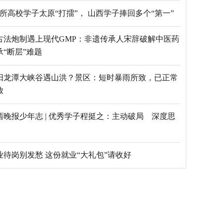
69所高校学子太原“打擂”， 山西学子捧回多个“第一”
古法炮制遇上现代GMP：非遗传承人宋辞破解中医药
承“断层”难题
阳龙潭大峡谷遇山洪？景区：短时暴雨所致，已正常
放
西晚报少年志 | 优秀学子程挺之：主动破局 深度思
毕业待岗别发愁 这份就业“大礼包”请收好