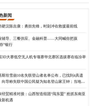
热新闻
防硬汉陈吉康：勇担先锋，时刻冲在救援最前线
业辅导、三餐供应、金融科普……大同喊你把孩
“存”银行
国3D大赛低空无人机专项赛华北赛区选拔赛在临汾举
基斯坦雪崩10名失联登山者名单公布，已找到4具遗
，向导称失联中国公民疑为知名登山家王钟；当地官
：已定位到3个追踪器
泰经贸精准对接：山西智造组团“闯东盟” 抢抓东南亚
业新机遇