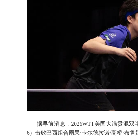
据早前消息，2026WTT美国大满贯混双半决赛
6）击败巴西组合雨果·卡尔德拉诺/高桥·布