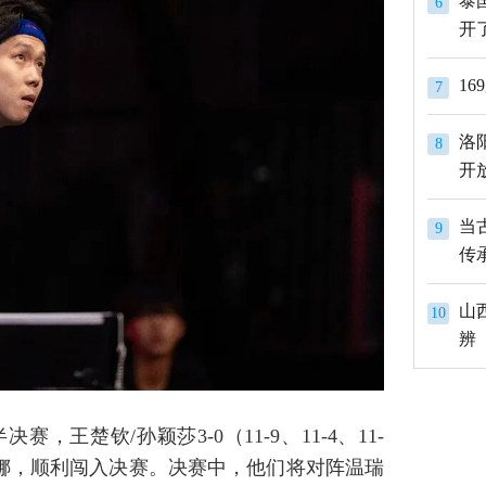
泰
6
开
1
7
洛
8
开
当
9
传
山
10
辨
，王楚钦/孙颖莎3-0（11-9、11-4、11-
鲁娜，顺利闯入决赛。决赛中，他们将对阵温瑞