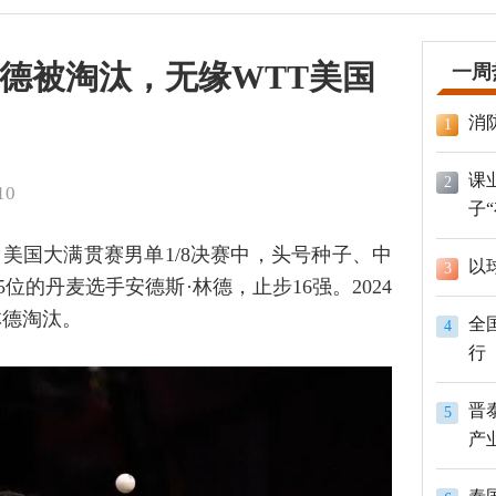
林德被淘汰，无缘WTT美国
一周
消
1
课
2
10
子
）美国大满贯赛男单1/8决赛中，头号种子、中
以
3
位的丹麦选手安德斯·林德，止步16强。2024
林德淘汰。
全
4
行
晋
5
产