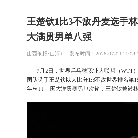
王楚钦1比3不敌丹麦选手
大满贯男单八强
山西晚报·山河+
发布时间：2026-07-03 11:08:
7月2日，世界乒乓球职业大联盟（WTT
国队选手王楚钦以大比分1:3不敌世界排名第15
年WTT中国大满贯赛男单次轮，王楚钦曾被