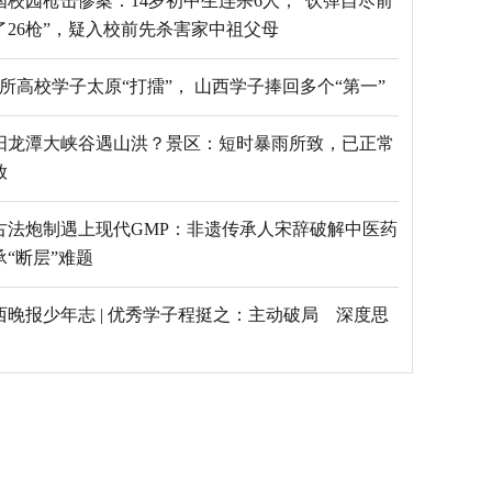
国校园枪击惨案：14岁初中生连杀6人，“饮弹自尽前
了26枪”，疑入校前先杀害家中祖父母
69所高校学子太原“打擂”， 山西学子捧回多个“第一”
阳龙潭大峡谷遇山洪？景区：短时暴雨所致，已正常
放
古法炮制遇上现代GMP：非遗传承人宋辞破解中医药
承“断层”难题
西晚报少年志 | 优秀学子程挺之：主动破局 深度思