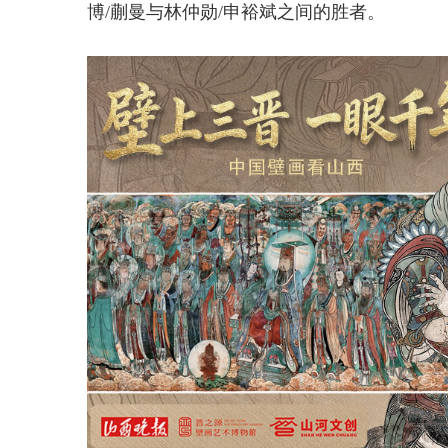
博/蒯曼与林仲勋/申裕斌之间的胜者。