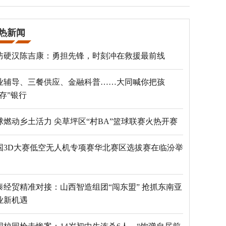
热新闻
防硬汉陈吉康：勇担先锋，时刻冲在救援最前线
业辅导、三餐供应、金融科普……大同喊你把孩
“存”银行
球燃动乡土活力 尖草坪区“村BA”篮球联赛火热开赛
国3D大赛低空无人机专项赛华北赛区选拔赛在临汾举
泰经贸精准对接：山西智造组团“闯东盟” 抢抓东南亚
业新机遇