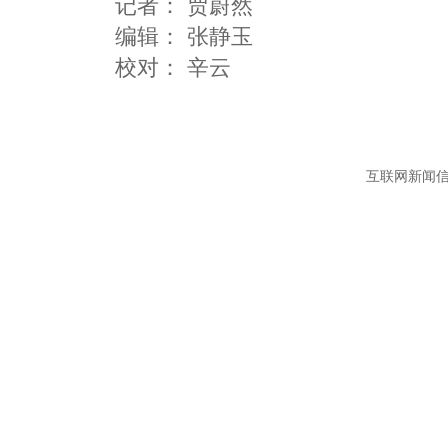
记者：
贾蔚然
编辑：
张静玉
互联网新闻