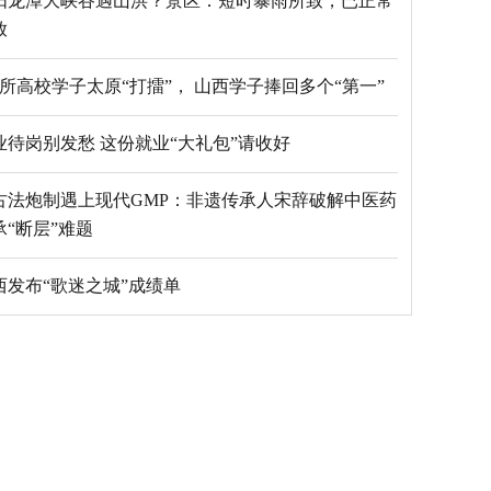
阳龙潭大峡谷遇山洪？景区：短时暴雨所致，已正常
放
69所高校学子太原“打擂”， 山西学子捧回多个“第一”
毕业待岗别发愁 这份就业“大礼包”请收好
古法炮制遇上现代GMP：非遗传承人宋辞破解中医药
承“断层”难题
西发布“歌迷之城”成绩单