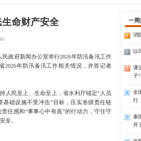
民生命财产安全
一周
消
1
46
以
2
人民政府新闻办公室举行2026年防汛备汛工作
2026年防汛备汛工作相关情况，并答记者
课
3
子
全
持人民至上、生命至上，省水利厅锚定“人员
4
行
要基础设施不受冲击”目标，压实各级责任链
的责任感和“事事心中有底”的行动力，守住守
泰
5
安全。
开