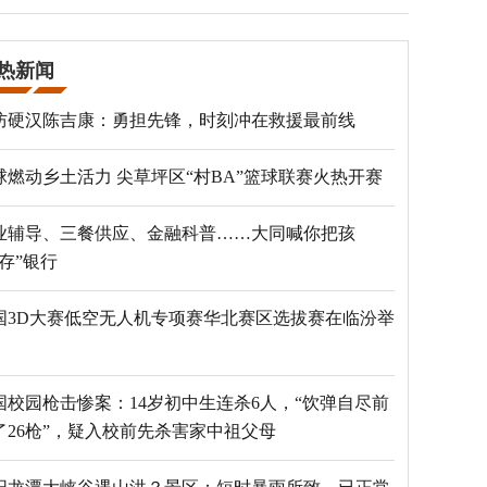
热新闻
防硬汉陈吉康：勇担先锋，时刻冲在救援最前线
球燃动乡土活力 尖草坪区“村BA”篮球联赛火热开赛
业辅导、三餐供应、金融科普……大同喊你把孩
“存”银行
国3D大赛低空无人机专项赛华北赛区选拔赛在临汾举
国校园枪击惨案：14岁初中生连杀6人，“饮弹自尽前
了26枪”，疑入校前先杀害家中祖父母