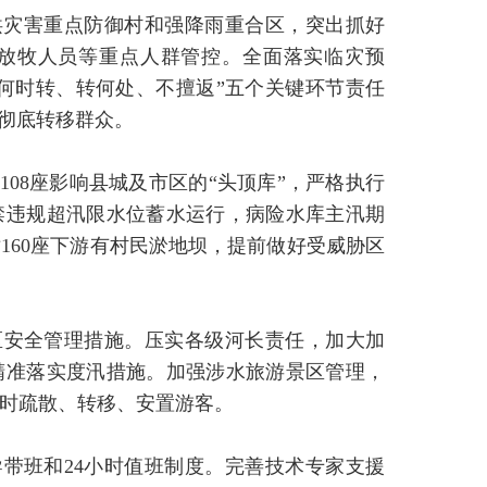
山洪灾害重点防御村和强降雨重合区，突出抓好
放牧人员等重点人群管控。全面落实临灾预
、何时转、转何处、不擅返”五个关键环节责任
、彻底转移群众。
08座影响县城及市区的“头顶库”，严格执行
禁违规超汛限水位蓄水运行，病险水库主汛期
160座下游有村民淤地坝，提前做好受威胁区
区安全管理措施。压实各级河长责任，加大加
精准落实度汛措施。加强涉水旅游景区管理，
时疏散、转移、安置游客。
带班和24小时值班制度。完善技术专家支援