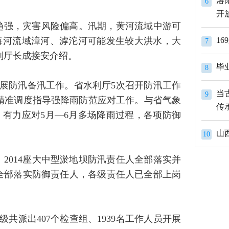
洛
6
开
趋强，灾害风险偏高。汛期，黄河流域中游可
海河流域漳河、滹沱河可能发生较大洪水，大
1
7
副厅长成接安介绍。
8
展防汛备汛工作。省水利厅5次召开防汛工作
当
9
”精准调度指导强降雨防范应对工作。与省气象
传
，有力应对5月—6月多场降雨过程，各项防御
山
10
、2014座大中型淤地坝防汛责任人全部落实并
村全部落实防御责任人，各级责任人已全部上岗
共派出407个检查组、1939名工作人员开展