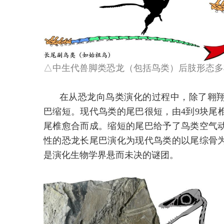
△中生代兽脚类恐龙（包括鸟类）后肢形态多
在从恐龙向鸟类演化的过程中，除了翱
巴缩短。现代鸟类的尾巴很短，由4到9块尾
尾椎愈合而成。缩短的尾巴给予了鸟类空气
性的恐龙长尾巴演化为现代鸟类的以尾综骨
是演化生物学界悬而未决的谜团。