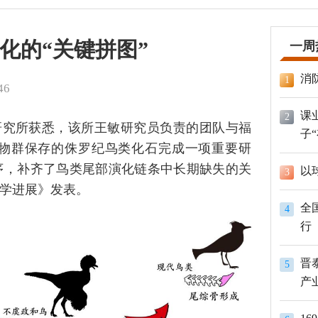
化的“关键拼图”
一周
消
1
46
课
2
研究所获悉，该所王敏研究员负责的团队与福
子
物群保存的侏罗纪鸟类化石完成一项重要研
序，补齐了鸟类尾部演化链条中长期缺失的关
以
3
科学进展》发表。
全
4
行
晋
5
产