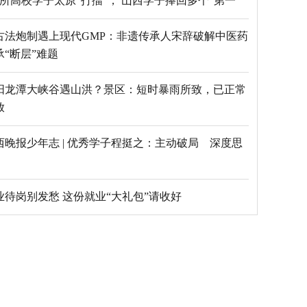
69所高校学子太原“打擂”， 山西学子捧回多个“第一”
古法炮制遇上现代GMP：非遗传承人宋辞破解中医药
承“断层”难题
阳龙潭大峡谷遇山洪？景区：短时暴雨所致，已正常
放
西晚报少年志 | 优秀学子程挺之：主动破局 深度思
毕业待岗别发愁 这份就业“大礼包”请收好