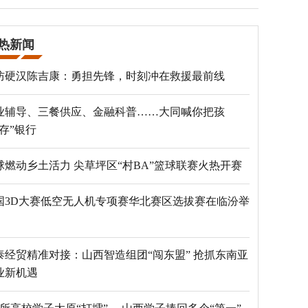
热新闻
防硬汉陈吉康：勇担先锋，时刻冲在救援最前线
业辅导、三餐供应、金融科普……大同喊你把孩
“存”银行
球燃动乡土活力 尖草坪区“村BA”篮球联赛火热开赛
国3D大赛低空无人机专项赛华北赛区选拔赛在临汾举
泰经贸精准对接：山西智造组团“闯东盟” 抢抓东南亚
业新机遇