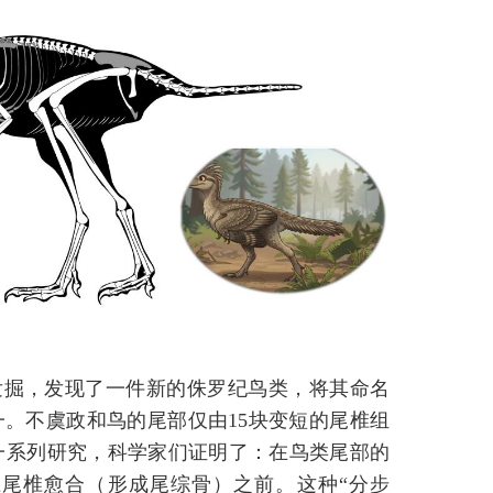
发掘，发现了一件新的侏罗纪鸟类，将其命名
一。不虞政和鸟的尾部仅由15块变短的尾椎组
一系列研究，科学家们证明了：在鸟类尾部的
尾椎愈合（形成尾综骨）之前。这种“分步