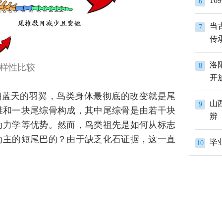
1
6
当
7
传
洛
8
样性比较
开
翔蓝天的羽翼，鸟类身体最彻底的改变就是尾
山
9
椎和一块尾综骨构成，其中尾综骨是由若干块
辨
动力学等优势。然而，鸟类祖先是如何从标志
为主的短尾巴的？由于缺乏化石证据，这一直
10