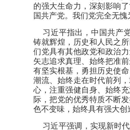
的强大生命力，深刻影响了
国共产党。我们党完全无愧
习近平指出，中国共产党
铸就辉煌，历史和人民之所
们党具有其他政党和政治力
矢志追求真理、始终把准前
有坚实根基，勇担历史使命
潮流、始终走在时代前列，
心，注重强健自身、始终充
际，把党的优秀特质不断发
色不变味，始终具有强大创
习近平强调，实现新时代