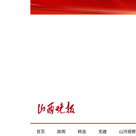
首页
政闻
精选
党建
山河观察