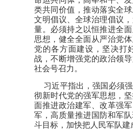
命运共同体，高举和平、发
类共同价值，推动落实全球
文明倡议、全球治理倡议，
量。必须持之以恒推进全面
思想，健全全面从严治党体
党的各方面建设，坚决打
战，不断增强党的政治领导
社会号召力。
习近平指出，强国必须强
彻新时代党的强军思想，坚
面推进政治建军、改革强军
军，高质量推进国防和军队
斗目标，加快把人民军队建