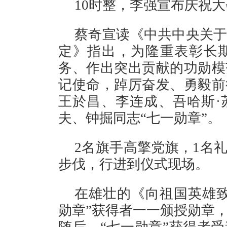
10时整，李强宣布庆祝
蔡奇宣读《中共中央关于
定》指出，为隆重表彰长
务、作出突出贡献的功勋模
记使命，踔厉奋发、勇毅前
王於昌、李连成、吾哈斯·
夫、钟掘同志“七一勋章”。
2名旗手高擎党旗，1名
步伐，行进到仪式现场。
在雄壮的《向祖国英雄致
勋章”获得者一一颁授勋章