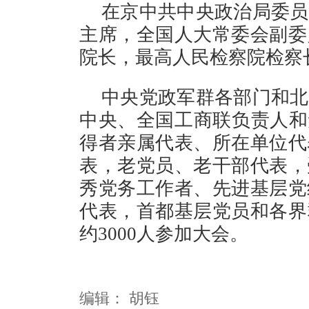
在京中共中央政治局委员
主席，全国人大常委会副委
院长，最高人民检察院检察
中央党政军群各部门和北
中央、全国工商联负责人和
得者亲属代表、所在单位代
表，老党员、老干部代表，
秀党务工作者、先进基层党
代表，首都基层党员和各界
约3000人参加大会。
编辑：
胡钰