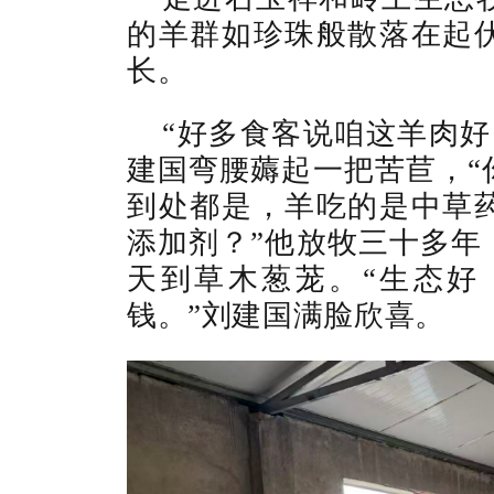
的羊群如珍珠般散落在起
长。
“好多食客说咱这羊肉好
建国弯腰薅起一把苦苣，“
到处都是，羊吃的是中草
添加剂？”他放牧三十多年
天到草木葱茏。“生态好
钱。”刘建国满脸欣喜。