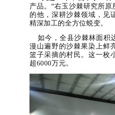
产品。”右玉沙棘研究所原
的他，深耕沙棘领域，见
精深加工的全方位蜕变。
如今，全县沙棘林面积达
漫山遍野的沙棘果染上鲜
篮子采摘的村民。这一枚
超6000万元。