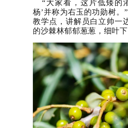
“大家看，这片低矮的
杨’并称为右玉的功勋树。”
教学点，讲解员白立帅一
的沙棘林郁郁葱葱，细叶下