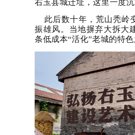
右玉县城迁址，这里一度沉
此后数十年，荒山秃岭
振雄风。当地摒弃大拆大
条低成本“活化”老城的特