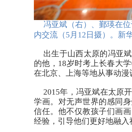
冯亚斌（右）、鄞瑛在位
新华
内交流（5月12日摄）。
出生于山西太原的冯亚斌
的他，18岁时考上长春大
在北京、上海等地从事动漫
2015年，冯亚斌在太
学画。对无声世界的感同身
信任。他不仅教孩子们画画
经验，引导他们更好地融入