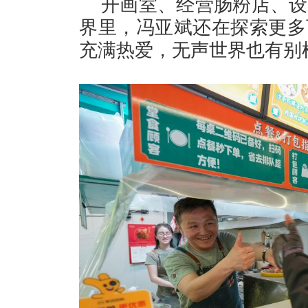
开画室、经营肠粉店、设
界里，冯亚斌还在探索更多
充满热爱，无声世界也有别