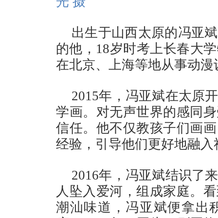
光 摄
出生于山西太原的冯亚斌
的他，18岁时考上长春大
在北京、上海等地从事动漫
2015年，冯亚斌在太
学画。对无声世界的感同身
信任。他不仅教孩子们画画
经验，引导他们更好地融入
2016年，冯亚斌结识
人坠入爱河，组成家庭。看
潮汕味道，冯亚斌便拿出