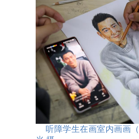
听障学生在画室内画画（