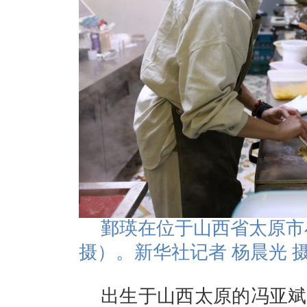
鄞瑛在位于山西省太原市
新华社记者 杨晨光 
摄）。
出生于山西太原的冯亚斌