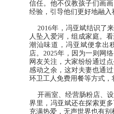
信任。他不仅教孩子们画画
经验，引导他们更好地融入
2016年，冯亚斌结识
人坠入爱河，组成家庭。看
潮汕味道，冯亚斌便拿出
店。2025年，因为一则网
网友关注，大家纷纷通过点
感动之余，这对夫妻也通过
环卫工人免费用餐等方式，
开画室、经营肠粉店、设
界里，冯亚斌还在探索更多
充满热爱，无声世界也有别