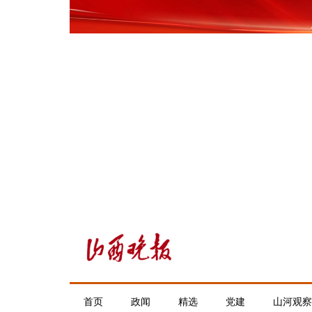
首页
政闻
精选
党建
山河观察