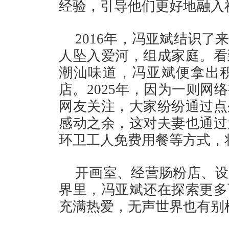
经验，引导他们更好地融入
2016年，冯亚斌结识
人坠入爱河，组成家庭。看
潮汕味道，冯亚斌便拿出
店。2025年，因为一则网
网友关注，大家纷纷通过点
感动之余，这对夫妻也通过
环卫工人免费用餐等方式，
开画室、经营肠粉店、设
界里，冯亚斌还在探索更多
充满热爱，无声世界也有别