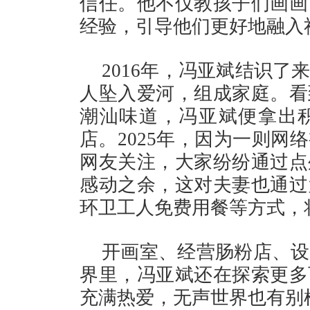
信任。他不仅教孩子们画画
经验，引导他们更好地融入
2016年，冯亚斌结识
人坠入爱河，组成家庭。看
潮汕味道，冯亚斌便拿出
店。2025年，因为一则网
网友关注，大家纷纷通过点
感动之余，这对夫妻也通过
环卫工人免费用餐等方式，
开画室、经营肠粉店、设
界里，冯亚斌还在探索更多
充满热爱，无声世界也有别