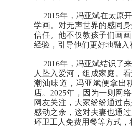
2015年，冯亚斌在太
学画。对无声世界的感同身
信任。他不仅教孩子们画画
经验，引导他们更好地融入
2016年，冯亚斌结识
人坠入爱河，组成家庭。看
潮汕味道，冯亚斌便拿出
店。2025年，因为一则网
网友关注，大家纷纷通过点
感动之余，这对夫妻也通过
环卫工人免费用餐等方式，