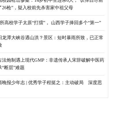
国校园枪击惨案：14岁初中生连杀6人，“饮弹自尽前
了26枪”，疑入校前先杀害家中祖父母
69所高校学子太原“打擂”， 山西学子捧回多个“第一”
阳龙潭大峡谷遇山洪？景区：短时暴雨所致，已正常
放
古法炮制遇上现代GMP：非遗传承人宋辞破解中医药
承“断层”难题
西晚报少年志 | 优秀学子程挺之：主动破局 深度思