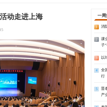
介活动走进上海
一周
消
1
35
课
2
子
以
3
全
4
行
晋
5
产