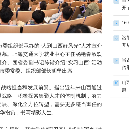
泰
6
开
1
7
洛
8
开
市委组织部承办的“人到山西好风光”人才宣介
启幕。上海交通大学就业中心主任杨艳春致欢
当
9
介。团省委副书记陈锴介绍“实习山西”活动
传
市委常委、组织部部长胡坚出席。
山
10
、战略担当和发展前景。指出近年来山西通过
辨
展战略，积极探索集聚人才的体制机制，努力
发展、深化全方位转型，需要更多堪当重任的
华抱负，书写精彩人生。