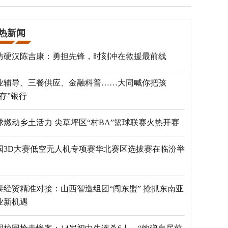
热新闻
防硬汉陈吉康：勇担先锋，时刻冲在救援最前线
业辅导、三餐供应、金融科普……大同喊你把孩
“存”银行
球燃动乡土活力 尖草坪区“村BA”篮球联赛火热开赛
国3D大赛低空无人机专项赛华北赛区选拔赛在临汾举
泰经贸精准对接：山西智造组团“闯东盟” 抢抓东南亚
业新机遇