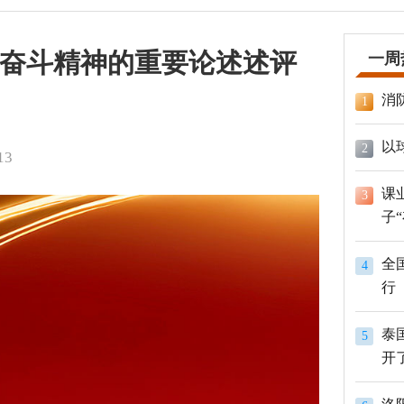
奋斗精神的重要论述述评
一周
消
1
以
2
13
课
3
子
全
4
行
泰
5
开