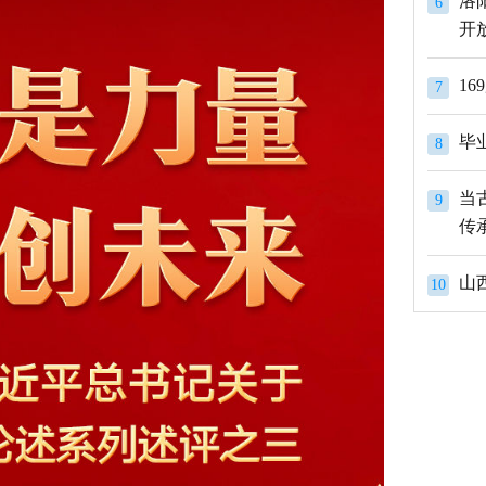
洛
6
开
1
7
8
当
9
传
山
10