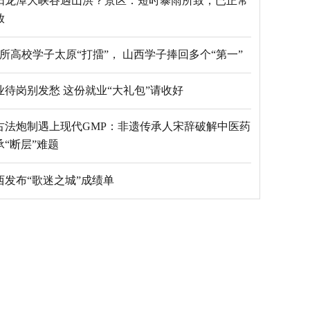
阳龙潭大峡谷遇山洪？景区：短时暴雨所致，已正常
放
69所高校学子太原“打擂”， 山西学子捧回多个“第一”
毕业待岗别发愁 这份就业“大礼包”请收好
古法炮制遇上现代GMP：非遗传承人宋辞破解中医药
承“断层”难题
西发布“歌迷之城”成绩单