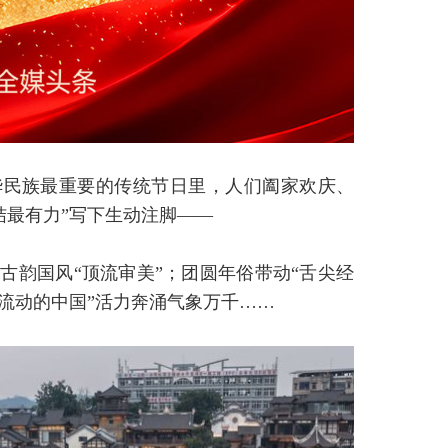
华民族最重要的传统节日里，人们阖家欢庆、
结最有力”写下生动注脚——
古韵国风“顶流审美”；团圆年俗带动“舌尖经
流动的中国”活力奔涌气象万千……