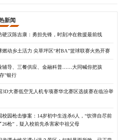
热新闻
防硬汉陈吉康：勇担先锋，时刻冲在救援最前线
球燃动乡土活力 尖草坪区“村BA”篮球联赛火热开赛
业辅导、三餐供应、金融科普……大同喊你把孩
“存”银行
国3D大赛低空无人机专项赛华北赛区选拔赛在临汾举
国校园枪击惨案：14岁初中生连杀6人，“饮弹自尽前
了26枪”，疑入校前先杀害家中祖父母