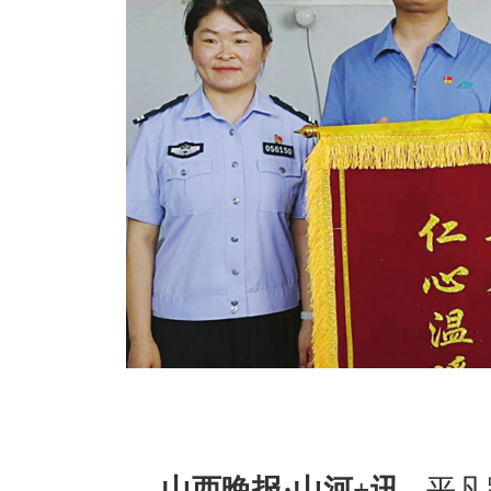
山西晚报·山河+讯
平凡