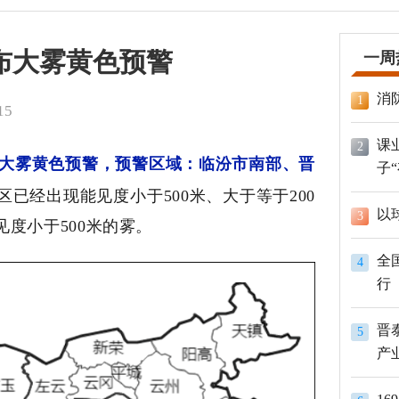
布大雾黄色预警
一周
消
1
15
课
2
大雾黄色预警，预警区域：临汾市南部、晋
子
已经出现能见度小于500米、大于等于200
以
3
度小于500米的雾。
全
4
行
晋
5
产