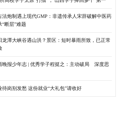
69所高校学子太原“打擂”， 山西学子捧回多个“第一”
古法炮制遇上现代GMP：非遗传承人宋辞破解中医药
承“断层”难题
阳龙潭大峡谷遇山洪？景区：短时暴雨所致，已正常
放
西晚报少年志 | 优秀学子程挺之：主动破局 深度思
毕业待岗别发愁 这份就业“大礼包”请收好