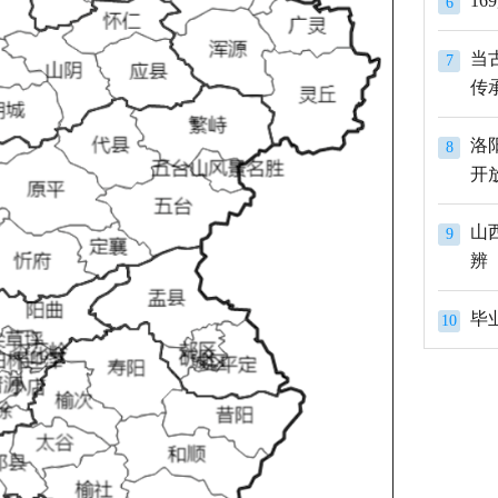
1
6
当
7
传
洛
8
开
山
9
辨
10