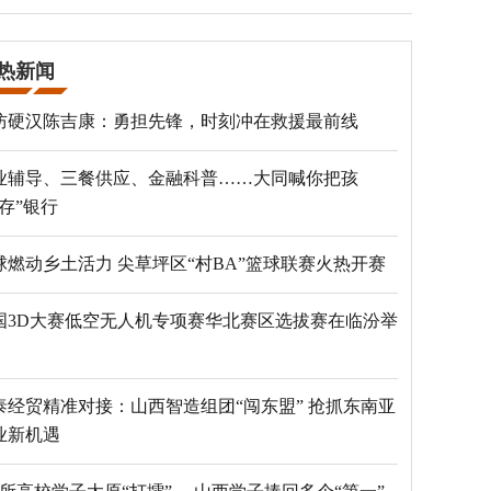
热新闻
防硬汉陈吉康：勇担先锋，时刻冲在救援最前线
业辅导、三餐供应、金融科普……大同喊你把孩
“存”银行
球燃动乡土活力 尖草坪区“村BA”篮球联赛火热开赛
国3D大赛低空无人机专项赛华北赛区选拔赛在临汾举
泰经贸精准对接：山西智造组团“闯东盟” 抢抓东南亚
业新机遇