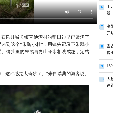
山
6
辨
洛
7
开
，石泉县城关镇草池湾村的稻田边早已聚满了
团来到这个“朱鹮小村”，用镜头记录下朱鹮小
当
8
景。镜头里的朱鹮与青山绿水相映成趣，定格
传
1
9
样，这种感觉太奇妙了。”来自瑞典的游客说。
太
10
速