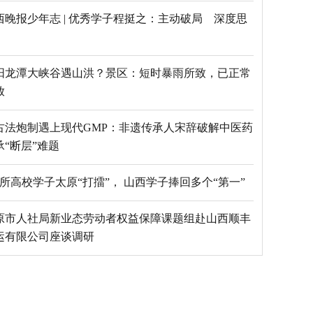
西晚报少年志 | 优秀学子程挺之：主动破局 深度思
阳龙潭大峡谷遇山洪？景区：短时暴雨所致，已正常
放
古法炮制遇上现代GMP：非遗传承人宋辞破解中医药
承“断层”难题
69所高校学子太原“打擂”， 山西学子捧回多个“第一”
原市人社局新业态劳动者权益保障课题组赴山西顺丰
运有限公司座谈调研