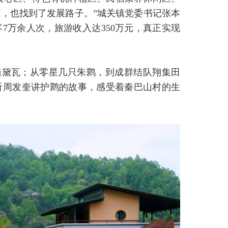
，也找到了发展路子。”城关镇党委书记张本
客7万余人次，旅游收入达350万元，真正实现
墙黛瓦；从零星几只朱鹮，到成群结队翔集田
听周发奎讲护鹮的故事，感受着秦巴山村的生