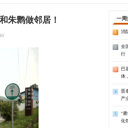
和朱鹮做邻居！
一周
消
1
30
全
2
行
巴
3
体
员
晋
4
产
“
5
化