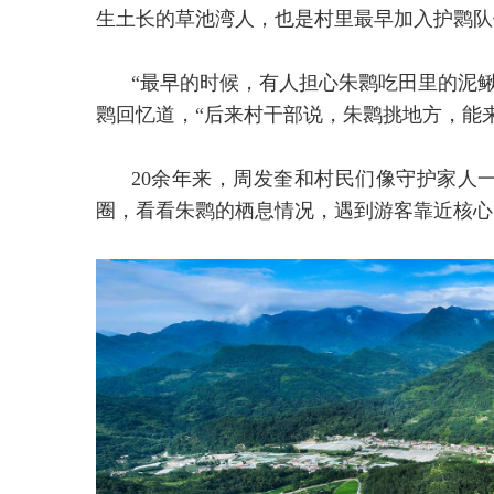
生土长的草池湾人，也是村里最早加入护鹮队
“最早的时候，有人担心朱鹮吃田里的泥
鹮回忆道，“后来村干部说，朱鹮挑地方，能
20余年来，周发奎和村民们像守护家人
圈，看看朱鹮的栖息情况，遇到游客靠近核心