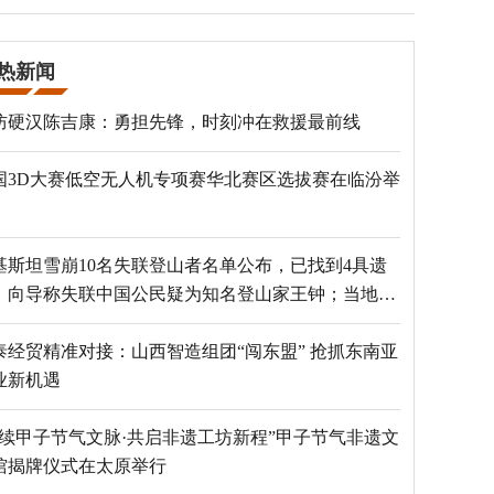
热新闻
防硬汉陈吉康：勇担先锋，时刻冲在救援最前线
国3D大赛低空无人机专项赛华北赛区选拔赛在临汾举
基斯坦雪崩10名失联登山者名单公布，已找到4具遗
，向导称失联中国公民疑为知名登山家王钟；当地官
：已定位到3个追踪器
泰经贸精准对接：山西智造组团“闯东盟” 抢抓东南亚
业新机遇
赓续甲子节气文脉·共启非遗工坊新程”甲子节气非遗文
馆揭牌仪式在太原举行