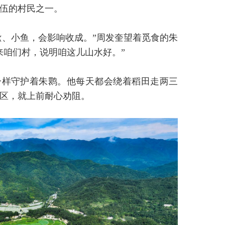
伍的村民之一。
鳅、小鱼，会影响收成。”周发奎望着觅食的朱
来咱们村，说明咱这儿山水好。”
一样守护着朱鹮。他每天都会绕着稻田走两三
区，就上前耐心劝阻。