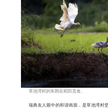
草池湾村的朱鹮在稻田觅食。
瑞典友人眼中的和谐画面，是草池湾村坚