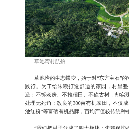
草池湾村航拍
草池湾的生态蝶变，始于对“东方宝石”的
践行。为了给朱鹮打造舒适的家园，村里整合
造：不拆老房、不推稻田、不砍古树，却实
处理无死角；改良的300亩有机农田，不仅成
池红粉”等富硒有机品牌，亩均产值较传统种植
“我们把村子分成了四大板块：朱鹮保护