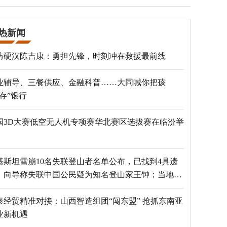
热新闻
防硬汉陈吉康：勇担先锋，时刻冲在救援最前线
业辅导、三餐供应、金融科普……大同喊你把孩
“存”银行
国3D大赛低空无人机专项赛华北赛区选拔赛在临汾举
基斯坦雪崩10名失联登山者名单公布，已找到4具遗
，向导称失联中国公民疑为知名登山家王钟；当地官
：已定位到3个追踪器
泰经贸精准对接：山西智造组团“闯东盟” 抢抓东南亚
业新机遇