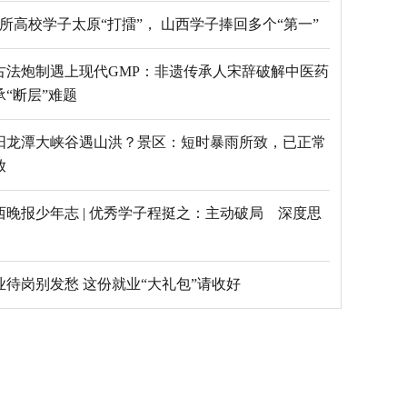
69所高校学子太原“打擂”， 山西学子捧回多个“第一”
古法炮制遇上现代GMP：非遗传承人宋辞破解中医药
承“断层”难题
阳龙潭大峡谷遇山洪？景区：短时暴雨所致，已正常
放
西晚报少年志 | 优秀学子程挺之：主动破局 深度思
毕业待岗别发愁 这份就业“大礼包”请收好