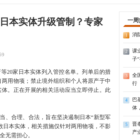
日本实体升级管制？专家
一周
消
1
课
2
59
子
所等20家日本实体列入管控名单。列单后的措
全
3
口两用物项；禁止境外组织和个人将原产于中
行
实体。正在开展的相关活动应当立即停止。此
巴
4
体
员
当、合理、合法，旨在坚决遏制日本“新型军
晋
5
数日本实体，相关措施仅针对两用物项，不影
产
全无需担心。