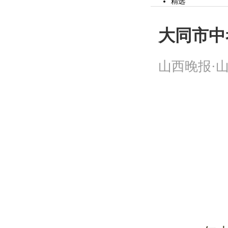
精选
党建
山河观察
时事
大同市中
文化
社会
财经
山西晚报·山
市县
体育
教育
公益
生活
专题
作文
投资山西
健康
辟谣
美食
山河视频
旅游
头条
精选
读图
娱乐
房产