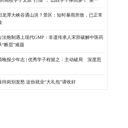
69所高校学子太原“打擂”， 山西学子捧回多个“第一”
阳龙潭大峡谷遇山洪？景区：短时暴雨所致，已正常
放
古法炮制遇上现代GMP：非遗传承人宋辞破解中医药
承“断层”难题
西晚报少年志 | 优秀学子程挺之：主动破局 深度思
毕业待岗别发愁 这份就业“大礼包”请收好