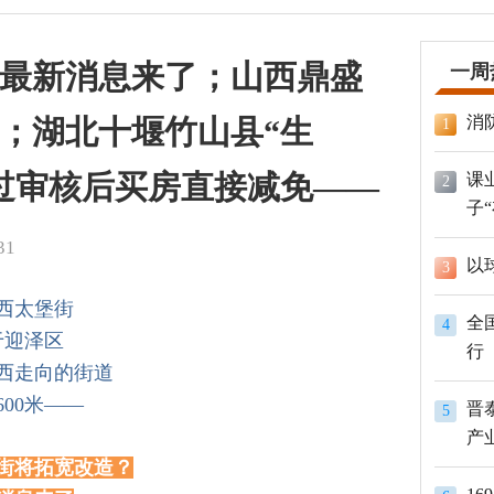
最新消息来了；山西鼎盛
一周
消
；湖北十堰竹山县“生
1
过审核后买房直接减免——
课
2
子
31
以
3
西太堡街
全
4
于迎泽区
行
西走向的街道
600米——
晋
5
产
街将拓宽改造？