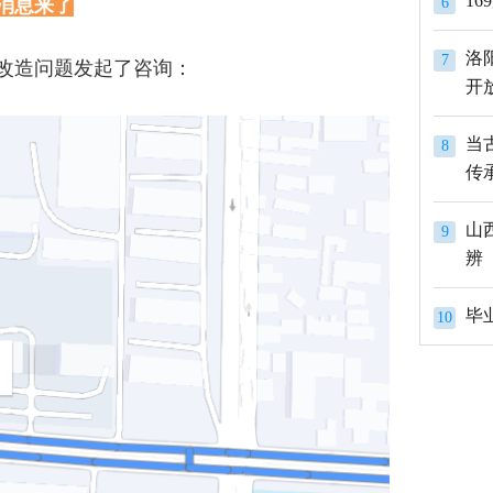
1
消息来了
6
洛
7
改造问题发起了咨询：
开
当
8
传
山
9
辨
10