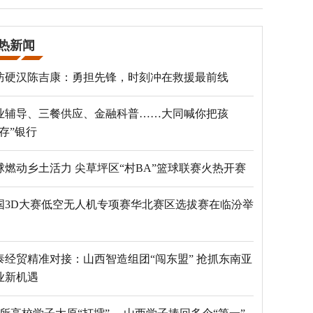
热新闻
防硬汉陈吉康：勇担先锋，时刻冲在救援最前线
业辅导、三餐供应、金融科普……大同喊你把孩
“存”银行
球燃动乡土活力 尖草坪区“村BA”篮球联赛火热开赛
国3D大赛低空无人机专项赛华北赛区选拔赛在临汾举
泰经贸精准对接：山西智造组团“闯东盟” 抢抓东南亚
业新机遇