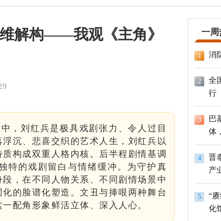
维解构——我观《主角》
一周
消
1
全
2
29
行
巴
3
系中，刘红兵是极具戏剧张力、令人过目
体
落浮沉、悲喜交织的艺术人生，刘红兵以
员
特质构成双重人格内核。后半程剧情基调
晋
4
独特的戏剧留白与情绪缓冲。为守护真
产
身段，在不同人物关系、不同剧情场景中
固化的脸谱化塑造。文丑与捧哏两种舞台
“
5
这一配角形象鲜活立体、深入人心。
化