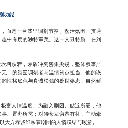
剧功能
角，而是一台戏里调剂节奏、盘活氛围、贯通
、趣中有度的独特审美。这一文丑特质，在刘
运坎坷跌宕，矛盾冲突密集尖锐，整体叙事严
一无二的氛围调剂者与温情笑点担当。他的诙
义的性格底色与真诚松弛的处世姿态，自然鲜
、极富人情温度。为融入剧团、贴近所爱，他
琐事、置办所需；对待长辈谦恭有礼，主动牵
以大方赤诚维系着剧团的人情联结与暖意。