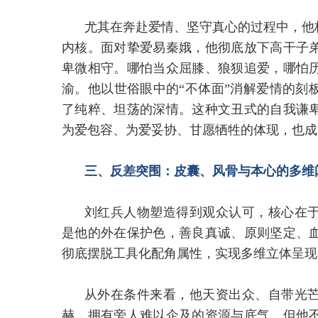
尤其在奔赴爱情、坚守真心的过程中，他
内核。面对挚爱易秦娥，他彻底放下高干子
卑微相守。哪怕当众屈膝、狼狈追爱，哪怕
渝。他以世俗眼中的“不体面”消解爱情的刻
了纯粹、坦荡的深情。这种文丑式的自我谦
为爱包容、为爱妥协、甘愿牺牲的体现，也成
三、反差突围：皮囊、风骨与本心的多维
刘红兵人物塑造得到观众认可，核心在
是他的外在保护色，善良真诚、原则坚定、
彻底摆脱工具化配角属性，实现多维立体呈现
从外在条件来看，他天资出众、自带光
赫，拥有旁人难以企及的资源与底气。但他