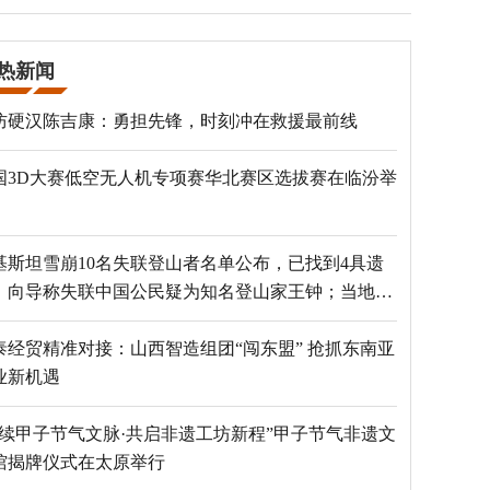
热新闻
防硬汉陈吉康：勇担先锋，时刻冲在救援最前线
国3D大赛低空无人机专项赛华北赛区选拔赛在临汾举
基斯坦雪崩10名失联登山者名单公布，已找到4具遗
，向导称失联中国公民疑为知名登山家王钟；当地官
：已定位到3个追踪器
泰经贸精准对接：山西智造组团“闯东盟” 抢抓东南亚
业新机遇
赓续甲子节气文脉·共启非遗工坊新程”甲子节气非遗文
馆揭牌仪式在太原举行