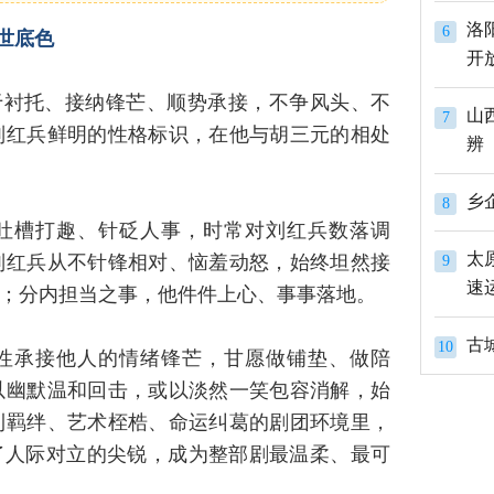
洛
6
世底色
开
于衬托、接纳锋芒、顺势承接，不争风头、不
山
7
刘红兵鲜明的性格标识，在他与胡三元的相处
辨
8
吐槽打趣、针砭人事，时常对刘红兵数落调
太
刘红兵从不针锋相对、恼羞动怒，始终坦然接
9
速
；分内担当之事，他件件上心、事事落地。
古
10
性承接他人的情绪锋芒，甘愿做铺垫、做陪
以幽默温和回击，或以淡然一笑包容消解，始
利羁绊、艺术桎梏、命运纠葛的剧团环境里，
了人际对立的尖锐，成为整部剧最温柔、最可