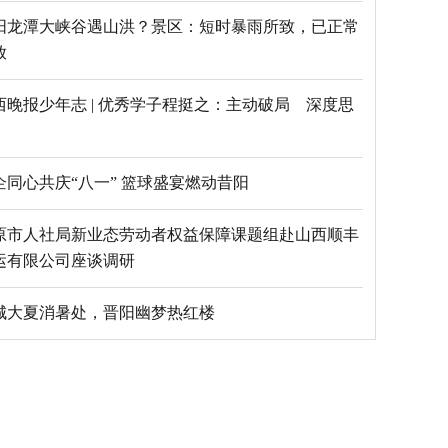
阳龙潭大峡谷遇山洪？景区：短时暴雨所致，已正常
放
西晚报少年志 | 优秀学子程挺之：主动破局 深度思
乡企同心共庆“八一” 篮球盛宴燃动昔阳
原市人社局新业态劳动者权益保障课题组赴山西顺丰
运有限公司座谈调研
城大夏消暑处，晋阳幽梦热红楼