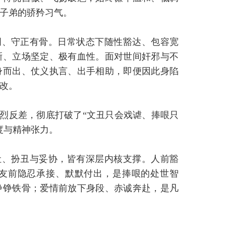
子弟的骄矜习气。
明、守正有骨。日常状态下随性豁达、包容宽
晰、立场坚定、极有血性。面对世间奸邪与不
身而出、仗义执言、出手相助，即便因此身陷
改。
烈反差，彻底打破了“文丑只会戏谑、捧哏只
度与精神张力。
让、扮丑与妥协，皆有深层内核支撑。人前豁
友前隐忍承接、默默付出，是捧哏的处世智
铮铮铁骨；爱情前放下身段、赤诚奔赴，是凡