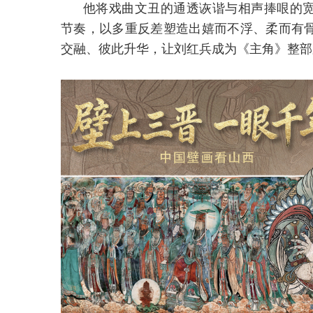
他将戏曲文丑的通透诙谐与相声捧哏的
节奏，以多重反差塑造出嬉而不浮、柔而有
交融、彼此升华，让刘红兵成为《主角》整部