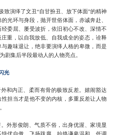
极致演绎了文丑“自甘扮丑、放下体面”的精神
弟的光环与身段，抛开世俗体面，赤诚奔赴、
历经委屈、屡受波折，依旧初心不改、深情不
板庄重，以自我放低、自我成全的姿态，诠释
卑与趣味退让，绝非要演绎人格的卑微，而是
为剧集后半段最动人的人物亮点。
闪光
于外和内正、柔而有骨的极致反差。嬉闹豁达
血性担当才是他不变的内核，多重反差让人物
。
芒。外形俊朗、气质不俗，出身优渥、家境显
不恃优自傲、飞扬跋扈，始终谦卑温和、低调