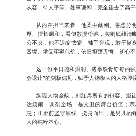
从容，待人平等、处事谦和，完全褪去了高干
从内在担当来看，他柔中藏刚、善恶分
厚、擅长调和，看似散漫松弛，实则底线清
公不义，他不退缩怯懦、袖手旁观，敢于挺
困境、承受牢狱代价，依旧坦荡无悔、初心不
这一份平日随和温润、遇事铁骨铮铮的强
会退让”的刻板偏见，赋予人物极大的人格厚
纵观人物全貌，刘红兵所有的包容、退
达嬉闹、调剂全场，是文丑的舞台价值；亲
慧；正邪前坚守底线、挺身而出，是男儿的
人的纯粹本心。