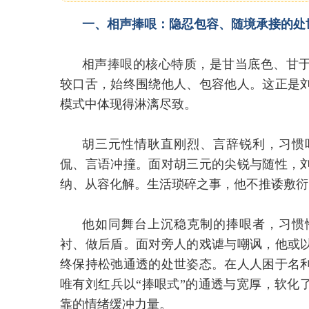
一、相声捧哏：隐忍包容、随境承接的处
相声捧哏的核心特质，是甘当底色、甘
较口舌，始终围绕他人、包容他人。这正是
模式中体现得淋漓尽致。
胡三元性情耿直刚烈、言辞锐利，习惯
侃、言语冲撞。面对胡三元的尖锐与随性，
纳、从容化解。生活琐碎之事，他不推诿敷衍
他如同舞台上沉稳克制的捧哏者，习惯
衬、做后盾。面对旁人的戏谑与嘲讽，他或
终保持松弛通透的处世姿态。在人人困于名
唯有刘红兵以“捧哏式”的通透与宽厚，软化
靠的情绪缓冲力量。