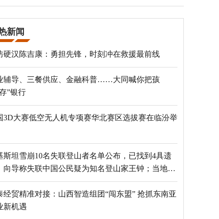
热新闻
防硬汉陈吉康：勇担先锋，时刻冲在救援最前线
业辅导、三餐供应、金融科普……大同喊你把孩
“存”银行
国3D大赛低空无人机专项赛华北赛区选拔赛在临汾举
基斯坦雪崩10名失联登山者名单公布，已找到4具遗
，向导称失联中国公民疑为知名登山家王钟；当地官
：已定位到3个追踪器
泰经贸精准对接：山西智造组团“闯东盟” 抢抓东南亚
业新机遇