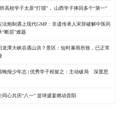
69所高校学子太原“打擂”， 山西学子捧回多个“第一”
古法炮制遇上现代GMP：非遗传承人宋辞破解中医药
承“断层”难题
阳龙潭大峡谷遇山洪？景区：短时暴雨所致，已正常
放
西晚报少年志 | 优秀学子程挺之：主动破局 深度思
乡企同心共庆“八一” 篮球盛宴燃动昔阳