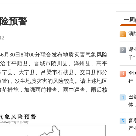
险预警
一周
消
1
42
课
2
6月30日8时00分联合发布地质灾害气象风险
子
8时，长治市平顺县、晋城市陵川县、泽州县、高平
乡宁县、大宁县、吕梁市石楼县、交口县部分
全
3
预警)，发生地质灾害的风险较高。请上述地区
行
防范措施，加强雨前排查、雨中巡查、雨后核
巴
4
体
员
晋
5
产