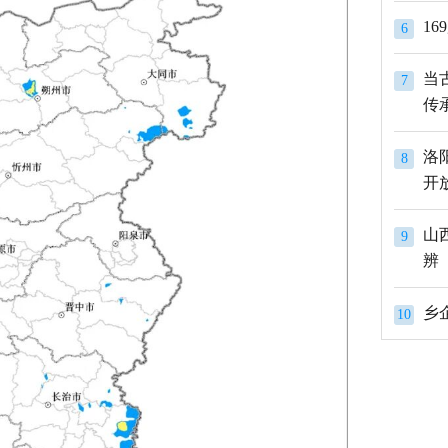
1
6
当
7
传
洛
8
开
山
9
辨
10