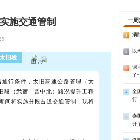
实施交通管制
一周
消
1
25
以
2
速太旧段
课
3
子
路通行条件，太旧高速公路管理（太
太旧段（武宿—晋中北）路况提升工程
全
4
行
期间将实施分段占道交通管制，现将
泰
5
开