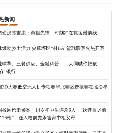
热新闻
防硬汉陈吉康：勇担先锋，时刻冲在救援最前线
球燃动乡土活力 尖草坪区“村BA”篮球联赛火热开赛
业辅导、三餐供应、金融科普……大同喊你把孩
“存”银行
国3D大赛低空无人机专项赛华北赛区选拔赛在临汾举
国校园枪击惨案：14岁初中生连杀6人，“饮弹自尽前
了26枪”，疑入校前先杀害家中祖父母