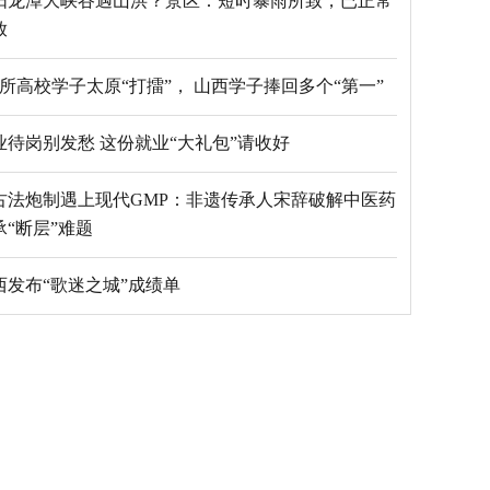
阳龙潭大峡谷遇山洪？景区：短时暴雨所致，已正常
放
69所高校学子太原“打擂”， 山西学子捧回多个“第一”
毕业待岗别发愁 这份就业“大礼包”请收好
古法炮制遇上现代GMP：非遗传承人宋辞破解中医药
承“断层”难题
西发布“歌迷之城”成绩单