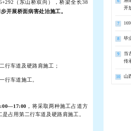
洛
6
K826+292（东山桥双向），桥梁全长38
开
同步开展桥面病害处治施工。
1
7
8
当
9
传
二行车道及硬路肩施工；
山
10
一行车道施工。
0—17:00
，
将采取两种施工占道方
二是占用第二行车道及硬路肩施工。