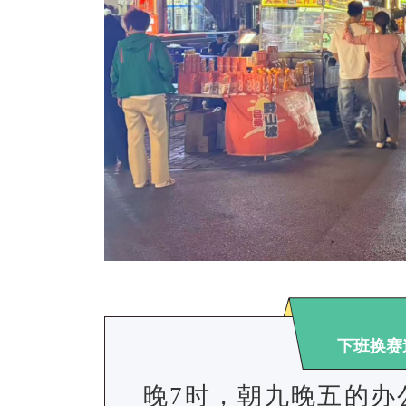
下班换赛
晚7时，朝九晚五的办