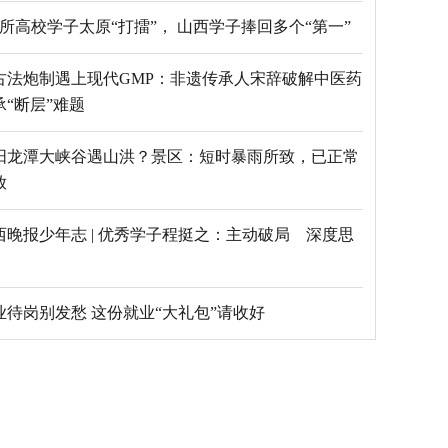
69所高校学子太原“打擂”， 山西学子捧回多个“第一”
古法炮制遇上现代GMP：非遗传承人宋辞破解中医药
承“断层”难题
阳龙潭大峡谷遇山洪？景区：短时暴雨所致，已正常
放
西晚报少年志 | 优秀学子程挺之：主动破局 深度思
毕业待岗别发愁 这份就业“大礼包”请收好