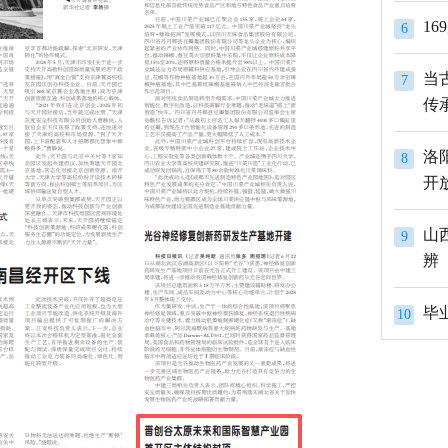
1
6
当
7
传
洛
8
开
山
9
辨
10