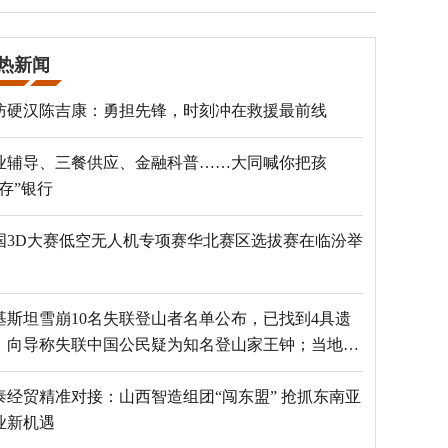
热新闻
防硬汉陈吉康：勇担先锋，时刻冲在救援最前线
业辅导、三餐供应、金融科普……大同喊你把孩
“存”银行
国3D大赛低空无人机专项赛华北赛区选拔赛在临汾举
基斯坦雪崩10名失联登山者名单公布，已找到4具遗
，向导称失联中国公民疑为知名登山家王钟；当地官
：已定位到3个追踪器
泰经贸精准对接：山西智造组团“闯东盟” 抢抓东南亚
业新机遇