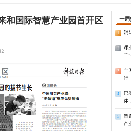
未来和国际智慧产业园首开区
一周
消
1
课
2
42
子
全
3
行
巴
4
体
员
晋
5
产