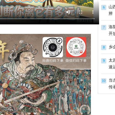
山
6
辨
洛
7
开
8
太
9
速
当
10
传