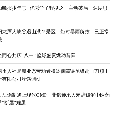
西晚报少年志 | 优秀学子程挺之：主动破局 深度思
阳龙潭大峡谷遇山洪？景区：短时暴雨所致，已正常
放
乡企同心共庆“八一” 篮球盛宴燃动昔阳
原市人社局新业态劳动者权益保障课题组赴山西顺丰
运有限公司座谈调研
古法炮制遇上现代GMP：非遗传承人宋辞破解中医药
承“断层”难题