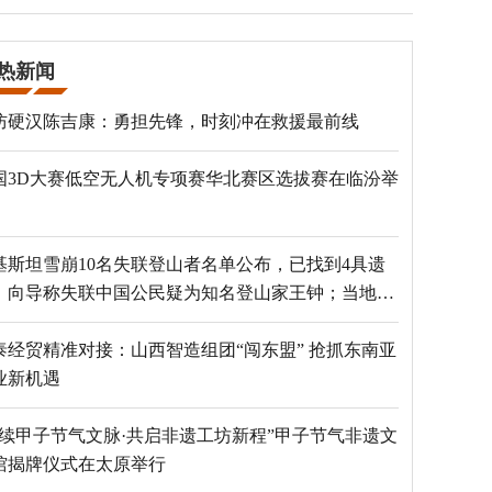
热新闻
防硬汉陈吉康：勇担先锋，时刻冲在救援最前线
国3D大赛低空无人机专项赛华北赛区选拔赛在临汾举
基斯坦雪崩10名失联登山者名单公布，已找到4具遗
，向导称失联中国公民疑为知名登山家王钟；当地官
：已定位到3个追踪器
泰经贸精准对接：山西智造组团“闯东盟” 抢抓东南亚
业新机遇
赓续甲子节气文脉·共启非遗工坊新程”甲子节气非遗文
馆揭牌仪式在太原举行