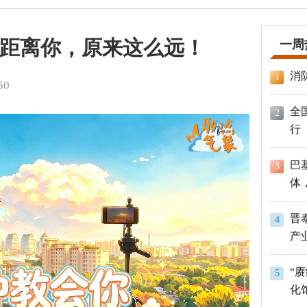
距离你，原来这么远！
一周
消
1
50
全
2
行
巴
3
体
员
晋
4
产
“
5
化