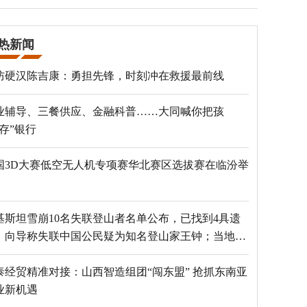
热新闻
防硬汉陈吉康：勇担先锋，时刻冲在救援最前线
业辅导、三餐供应、金融科普……大同喊你把孩
“存”银行
国3D大赛低空无人机专项赛华北赛区选拔赛在临汾举
基斯坦雪崩10名失联登山者名单公布，已找到4具遗
，向导称失联中国公民疑为知名登山家王钟；当地官
：已定位到3个追踪器
泰经贸精准对接：山西智造组团“闯东盟” 抢抓东南亚
业新机遇