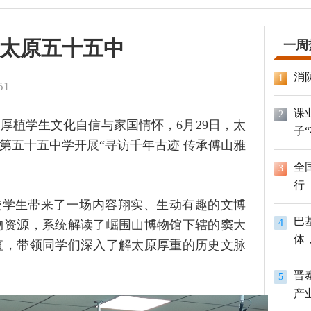
太原五十五中
一周
消
1
51
课
2
厚植学生文化自信与家国情怀，6月29日，太
子
第五十五中学开展“寻访千年古迹 传承傅山雅
全
3
行
校学生带来了一场内容翔实、生动有趣的文博
巴
4
物资源，系统解读了崛围山博物馆下辖的窦大
体
值，带领同学们深入了解太原厚重的历史文脉
员
晋
5
产