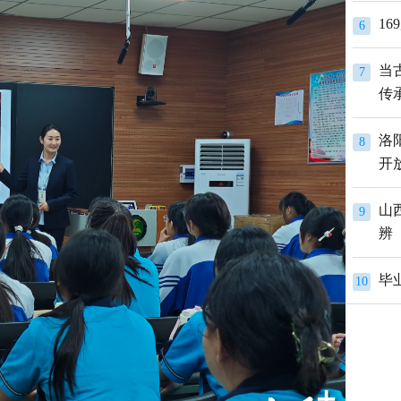
1
6
当
7
传
洛
8
开
山
9
辨
10