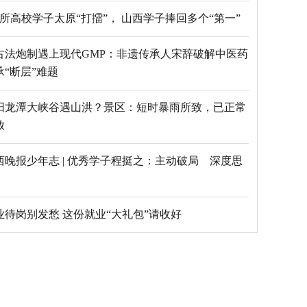
69所高校学子太原“打擂”， 山西学子捧回多个“第一”
古法炮制遇上现代GMP：非遗传承人宋辞破解中医药
承“断层”难题
阳龙潭大峡谷遇山洪？景区：短时暴雨所致，已正常
放
西晚报少年志 | 优秀学子程挺之：主动破局 深度思
毕业待岗别发愁 这份就业“大礼包”请收好