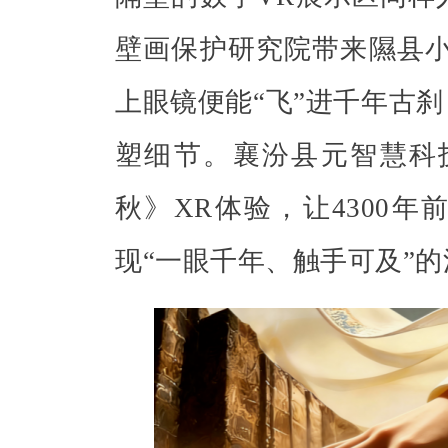
壁画保护研究院带来隰县小
上眼镜便能“飞”进千年古
塑细节。襄汾县元智慧科
秋》XR体验，让4300
现“一眼千年、触手可及”