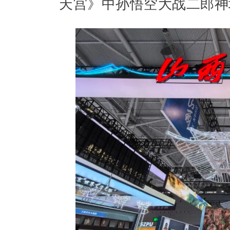
天宫》中孙悟空大战二郎神