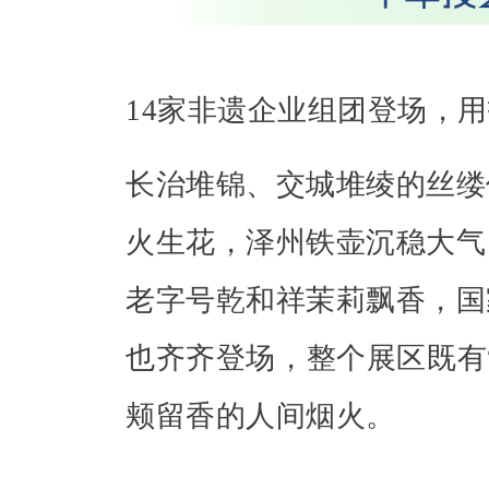
14家非遗企业组团登场，
长治堆锦、交城堆绫的丝缕
火生花，泽州铁壶沉稳大气
老字号乾和祥茉莉飘香，国
也齐齐登场，整个展区既有
颊留香的人间烟火。