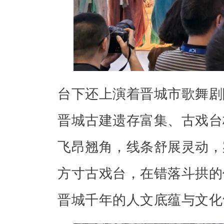
台下还上演着晋城市歌舞剧
晋城古建遗存富集、古戏台
飞昂翘角，线条舒展灵动，
方寸古戏台，在错落斗拱的
晋城千年的人文底蕴与文化