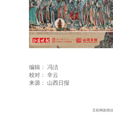
编辑：
冯洁
校对： 辛云
互联网新闻