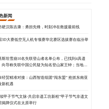
热新闻
防硬汉陈吉康：勇担先锋，时刻冲在救援最前线
国3D大赛低空无人机专项赛华北赛区选拔赛在临汾举
基斯坦雪崩10名失联登山者名单公布，已找到4具遗
，向导称失联中国公民疑为知名登山家王钟；当地官
：已定位到3个追踪器
泰经贸精准对接：山西智造组团“闯东盟” 抢抓东南亚
业新机遇
赓续甲子节气文脉·共启非遗工坊新程”甲子节气非遗文
馆揭牌仪式在太原举行