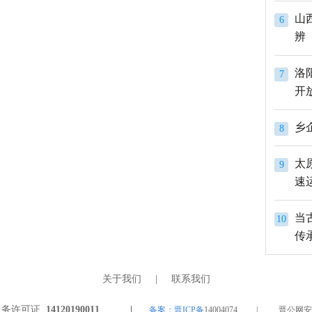
山
6
辨
洛
7
开
8
太
9
速
当
10
传
关于我们
|
联系我们
服务许可证
14120190011 |
备案：晋ICP备
14004074 | 晋公网安备 1