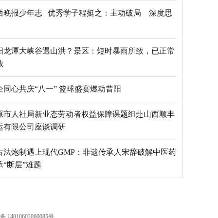
西晚报少年志 | 优秀学子程挺之：主动破局 深度思
阳龙潭大峡谷遇山洪？景区：短时暴雨所致，已正常
放
乡企同心共庆“八一” 篮球盛宴燃动昔阳
原市人社局新业态劳动者权益保障课题组赴山西顺丰
运有限公司座谈调研
古法炮制遇上现代GMP：非遗传承人宋辞破解中医药
承“断层”难题
4010602060085号