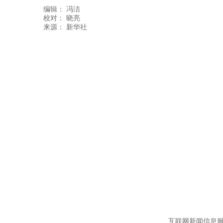
编辑：
冯洁
校对： 晓亮
互联网新闻信息