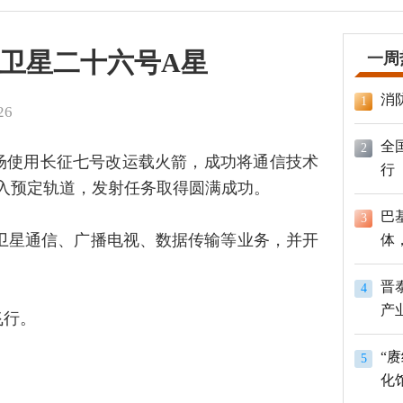
卫星二十六号A星
一周
消
1
26
全
2
发射场使用长征七号改运载火箭，成功将通信技术
行
入预定轨道，发射任务取得圆满成功。
巴
3
卫星通信、广播电视、数据传输等业务，并开
体
员
晋
4
产
飞行。
“
5
化