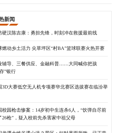
热新闻
防硬汉陈吉康：勇担先锋，时刻冲在救援最前线
球燃动乡土活力 尖草坪区“村BA”篮球联赛火热开赛
业辅导、三餐供应、金融科普……大同喊你把孩
“存”银行
国3D大赛低空无人机专项赛华北赛区选拔赛在临汾举
国校园枪击惨案：14岁初中生连杀6人，“饮弹自尽前
了26枪”，疑入校前先杀害家中祖父母