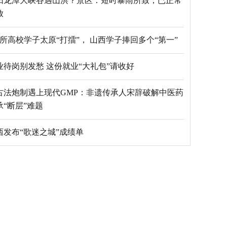
阳龙潭大峡谷遇山洪？景区：短时暴雨所致，已正常
放
69所高校学子太原“打擂”， 山西学子捧回多个“第一”
毕业待岗别发愁 这份就业“大礼包”请收好
古法炮制遇上现代GMP：非遗传承人宋辞破解中医药
承“断层”难题
西发布“歌迷之城”成绩单