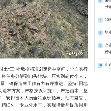
洛
6
开
1
7
8
当
9
传
山
10
国土“三调”数据精准划定造林空间，全面实行
，将任务分解到山头地块、压实到岗位个人，
体系，确保造林工作有力有序推进。坚持“因地
制造林方案，严格按设计施工。严把苗木、整
术，安排技术人员全程跟班指导、动态监管，
、精细化、专业化水平，实现增量与提质同步