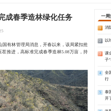
满完成春季造林绿化任务
一周
消
1
25
以
2
条山国有林管理局消息，开春以来，该局紧扣抢
茬推进，高标准完成春季造林5.08万亩，持
课
3
子
全
4
行
泰
5
开