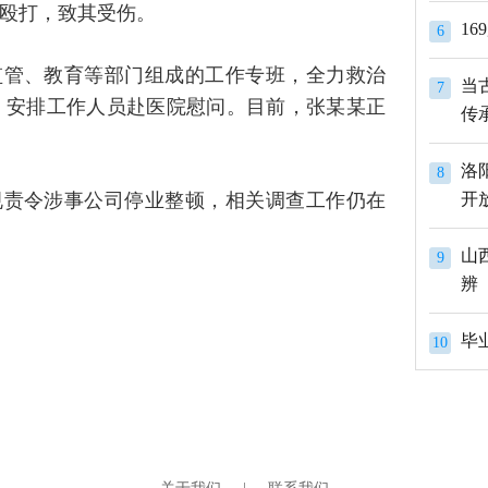
殴打，致其受伤。
1
6
监管、教育等部门组成的工作专班，全力救治
当
7
，安排工作人员赴医院慰问。目前，张某某正
传
洛
8
规责令涉事公司停业整顿，相关调查工作仍在
开
山
9
辨
10