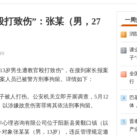
殴打致伤”：张某（男，27
一周
消
1
课
2
39
子
“13岁男生遭教官殴打致伤”，在接到家长报案
全
3
案人员已被警方刑事拘留。详情如下：
行
儿子被人打伤。公安机关立即开展调查，5月12
巴
4
日，以涉嫌故意伤害罪将其依法刑事拘留。
体
员
晋
5
少年心理咨询有限公司位于阳新县黄颡口镇（以
产
对象张某某（男，13岁），违反管理规定邀