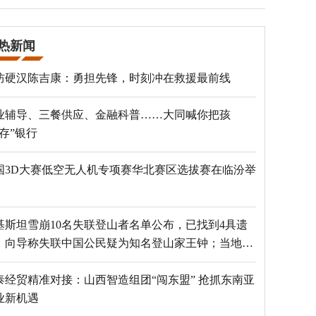
热新闻
防硬汉陈吉康：勇担先锋，时刻冲在救援最前线
业辅导、三餐供应、金融科普……大同喊你把孩
“存”银行
国3D大赛低空无人机专项赛华北赛区选拔赛在临汾举
基斯坦雪崩10名失联登山者名单公布，已找到4具遗
，向导称失联中国公民疑为知名登山家王钟；当地官
：已定位到3个追踪器
泰经贸精准对接：山西智造组团“闯东盟” 抢抓东南亚
业新机遇