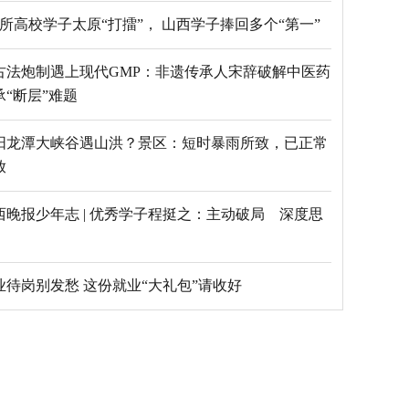
69所高校学子太原“打擂”， 山西学子捧回多个“第一”
古法炮制遇上现代GMP：非遗传承人宋辞破解中医药
承“断层”难题
阳龙潭大峡谷遇山洪？景区：短时暴雨所致，已正常
放
西晚报少年志 | 优秀学子程挺之：主动破局 深度思
毕业待岗别发愁 这份就业“大礼包”请收好