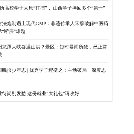
69所高校学子太原“打擂”， 山西学子捧回多个“第一”
古法炮制遇上现代GMP：非遗传承人宋辞破解中医药
承“断层”难题
阳龙潭大峡谷遇山洪？景区：短时暴雨所致，已正常
放
西晚报少年志 | 优秀学子程挺之：主动破局 深度思
毕业待岗别发愁 这份就业“大礼包”请收好