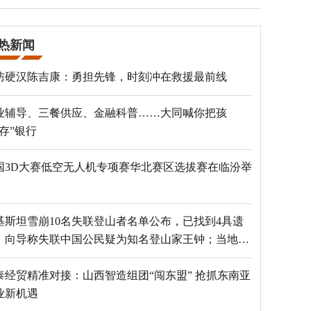
热新闻
防硬汉陈吉康：勇担先锋，时刻冲在救援最前线
业辅导、三餐供应、金融科普……大同喊你把孩
“存”银行
国3D大赛低空无人机专项赛华北赛区选拔赛在临汾举
基斯坦雪崩10名失联登山者名单公布，已找到4具遗
，向导称失联中国公民疑为知名登山家王钟；当地官
：已定位到3个追踪器
泰经贸精准对接：山西智造组团“闯东盟” 抢抓东南亚
业新机遇