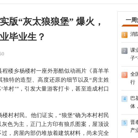
实版“灰太狼狼堡” 爆火，
一周
消
业毕业生？
1
课
2
50
子
县程楼乡杨楼村一座外形酷似动画片《喜羊羊
全
3
其独特的造型、高度还原的细节以及“房主姓
行
‘羊村’”，引发大量游客打卡，甚至造成村口
巴
4
体
员
名杨楼村村民。他们证实，“狼堡”确为本村村民
晋
5
以灰色为主，正门上方印有狼爪图案，屋顶设
产
不过，房屋内部仍堆放着建筑材料，尚未完全