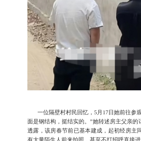
一位隔壁村村民回忆，5月17日她前往参
面是钢结构，挺结实的。”她转述房主父亲的
透露，该房春节前已基本建成，起初经房主
有大量陌生人前来拍照，甚至不打招呼直接进