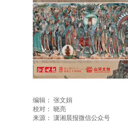
编辑：
张文娟
校对： 晓亮