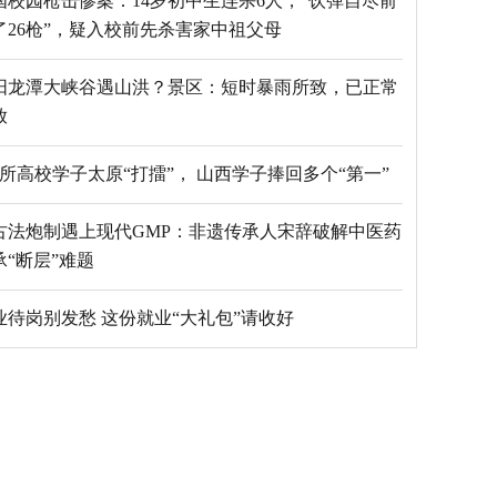
国校园枪击惨案：14岁初中生连杀6人，“饮弹自尽前
了26枪”，疑入校前先杀害家中祖父母
阳龙潭大峡谷遇山洪？景区：短时暴雨所致，已正常
放
69所高校学子太原“打擂”， 山西学子捧回多个“第一”
古法炮制遇上现代GMP：非遗传承人宋辞破解中医药
承“断层”难题
毕业待岗别发愁 这份就业“大礼包”请收好