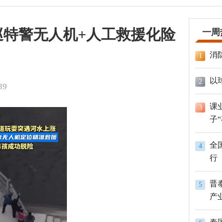
巡特警无人机+人工救援化险
一周
消
1
以
2
39
课
3
子
全
4
行
晋
5
产