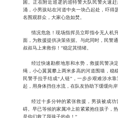
困。正在附近巡逻的巡特警大队民警火速赶
涌，小男孩站在河道中央一块凸起处，吓得
名围观群众，大家心急如焚。
情况危急！现场指挥员立即指令无人机
面，为救援提供决策依据。与此同时，民警通
叔叔马上来救你！”稳定其情绪。
经过快速勘察地形和水势，救援民警决
绳，小心翼翼攀上两米多高的河道围墙，稳
民警手拉手结成“人链”，一步步艰难涉水
起，用身体挡住水流，在队友协助下缓缓向岸
经过十多分钟的紧张救援，男孩被成功
碍。早已等候的家属冲上前紧紧抱住孩子，热
是你们救了我孩子的命！”