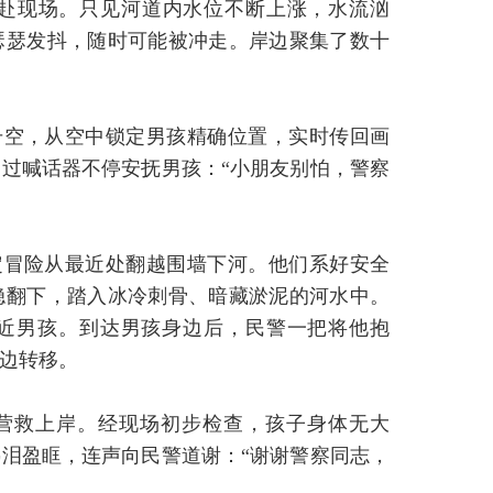
赴现场。只见河道内水位不断上涨，水流汹
瑟瑟发抖，随时可能被冲走。岸边聚集了数十
升空，从空中锁定男孩精确位置，实时传回画
过喊话器不停安抚男孩：“小朋友别怕，警察
定冒险从最近处翻越围墙下河。他们系好安全
稳翻下，踏入冰冷刺骨、暗藏淤泥的河水中。
靠近男孩。到达男孩身边后，民警一把将他抱
边转移。
营救上岸。经现场初步检查，孩子身体无大
泪盈眶，连声向民警道谢：“谢谢警察同志，