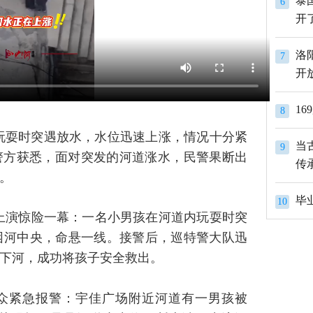
泰
6
开
洛
7
开
1
8
玩耍时突遇放水，水位迅速上涨，情况十分紧
当
9
县警方获悉，面对突发的河道涨水，民警果断出
传
。
10
道上演惊险一幕：一名小男孩在河道内玩耍时突
困河中央，命悬一线。接警后，巡特警大队迅
下河，成功将孩子安全救出。
群众紧急报警：宇佳广场附近河道有一男孩被