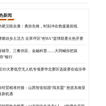
热新闻
防硬汉陈吉康：勇担先锋，时刻冲在救援最前线
球燃动乡土活力 尖草坪区“村BA”篮球联赛火热开赛
业辅导、三餐供应、金融科普……大同喊你把孩
“存”银行
国3D大赛低空无人机专项赛华北赛区选拔赛在临汾举
泰经贸精准对接：山西智造组团“闯东盟” 抢抓东南亚
业新机遇