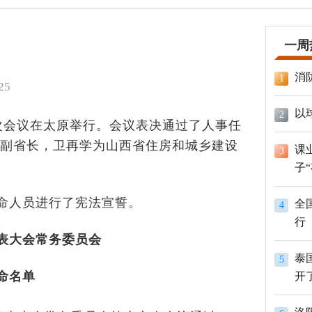
一周
消
1
25
以
2
次会议在太原举行。会议表决通过了人事任
副省长，卫再学为山西省住房和城乡建设
课
3
子
命人员进行了宪法宣誓。
全
4
行
表大会常务委员会
泰
5
命名单
开