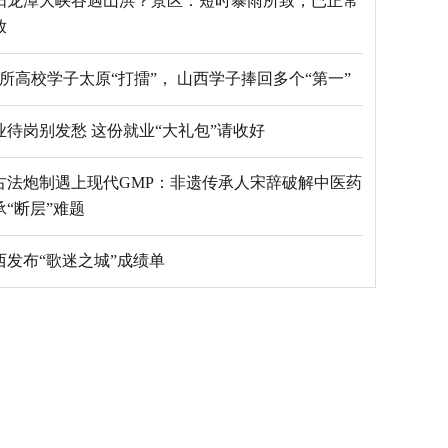
阳龙潭大峡谷遇山洪？景区：短时暴雨所致，已正常
放
69所高校学子太原“打擂”， 山西学子捧回多个“第一”
毕业待岗别发愁 这份就业“大礼包”请收好
古法炮制遇上现代GMP：非遗传承人宋辞破解中医药
承“断层”难题
西发布“歌迷之城”成绩单