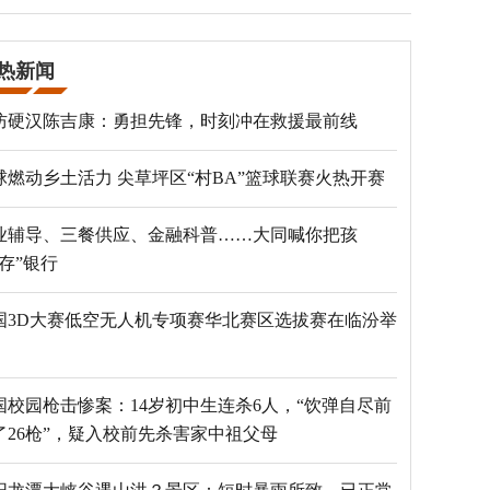
热新闻
防硬汉陈吉康：勇担先锋，时刻冲在救援最前线
球燃动乡土活力 尖草坪区“村BA”篮球联赛火热开赛
业辅导、三餐供应、金融科普……大同喊你把孩
“存”银行
国3D大赛低空无人机专项赛华北赛区选拔赛在临汾举
国校园枪击惨案：14岁初中生连杀6人，“饮弹自尽前
了26枪”，疑入校前先杀害家中祖父母