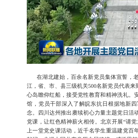
在湖北建始，百余名新党员集体宣誓，
江，省、市、县三级机关500名新党员代表
心岛瞻仰红船，接受党性教育和精神洗礼。
馆，党员干部深入了解皖东抗日根据地新四
念。四川达州推出赓续初心力量主题党日活
党课，让红色精神薪火相传。北京开展“请党
上一堂党史课活动，近千名学生重温建党百