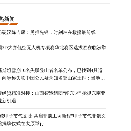
热新闻
防硬汉陈吉康：勇担先锋，时刻冲在救援最前线
国3D大赛低空无人机专项赛华北赛区选拔赛在临汾举
基斯坦雪崩10名失联登山者名单公布，已找到4具遗
，向导称失联中国公民疑为知名登山家王钟；当地官
：已定位到3个追踪器
泰经贸精准对接：山西智造组团“闯东盟” 抢抓东南亚
业新机遇
赓续甲子节气文脉·共启非遗工坊新程”甲子节气非遗文
馆揭牌仪式在太原举行