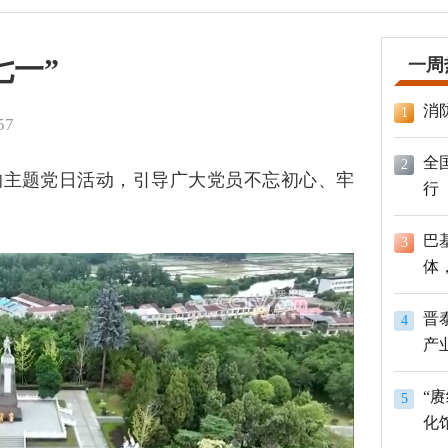
七一”
一周
消
1
57
全
2
的主题党日活动，引导广大党员不忘初心、牢
行
巴
3
体
员
晋
4
产
“
5
化