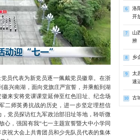
洛
6
开
山
7
辨
8
太
9
老党员代表为新党员逐一佩戴党员徽章。在浙
速
来到嘉兴南湖，面向党旗庄严宣誓，并乘船到湖
安徽来安将党课课堂延伸至红色旧址、纪念场
古
10
军二师英勇抗战的历史，进一步坚定理想信
动，党员探访红九军政治部旧址等地，聆听微
放心，强国有我”七一主题宣誓暨大中小学同
年庆祝大会上共青团员和少先队员代表的集体