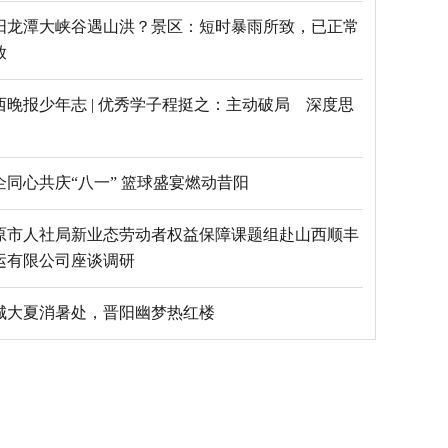
阳龙潭大峡谷遇山洪？景区：短时暴雨所致，已正常
放
西晚报少年志 | 优秀学子程挺之：主动破局 深度思
乡企同心共庆“八一” 篮球盛宴燃动昔阳
原市人社局新业态劳动者权益保障课题组赴山西顺丰
运有限公司座谈调研
城大夏消暑处，晋阳幽梦热红楼