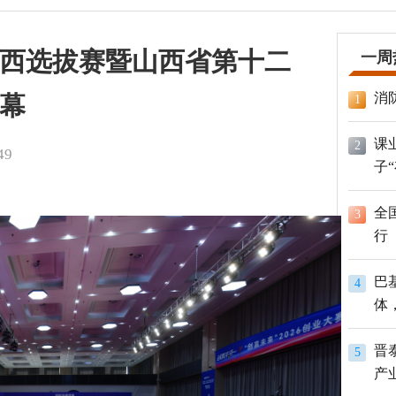
赛山西选拔赛暨山西省第十二
一周
消
幕
1
课
2
49
子
全
3
行
巴
4
体
员
晋
5
产