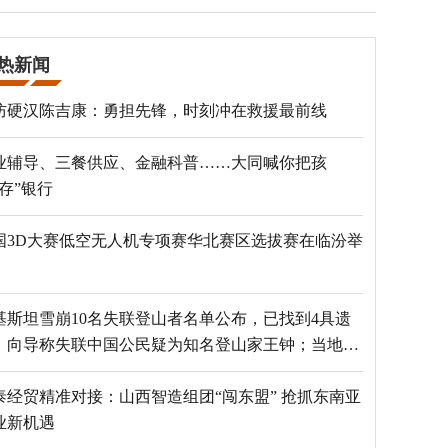
热新闻
防硬汉陈吉康：勇担先锋，时刻冲在救援最前线
业辅导、三餐供应、金融科普……大同喊你把孩
“存”银行
国3D大赛低空无人机专项赛华北赛区选拔赛在临汾举
基斯坦雪崩10名失联登山者名单公布，已找到4具遗
，向导称失联中国公民疑为知名登山家王钟；当地官
：已定位到3个追踪器
泰经贸精准对接：山西智造组团“闯东盟” 抢抓东南亚
业新机遇