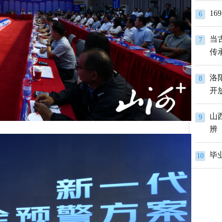
1
6
当
7
传
洛
8
开
山
9
辨
10