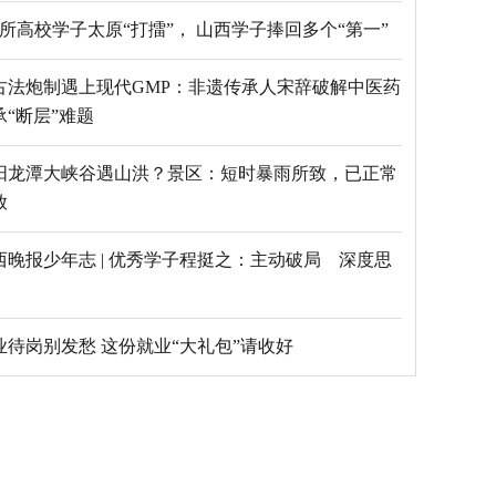
69所高校学子太原“打擂”， 山西学子捧回多个“第一”
古法炮制遇上现代GMP：非遗传承人宋辞破解中医药
承“断层”难题
阳龙潭大峡谷遇山洪？景区：短时暴雨所致，已正常
放
西晚报少年志 | 优秀学子程挺之：主动破局 深度思
毕业待岗别发愁 这份就业“大礼包”请收好