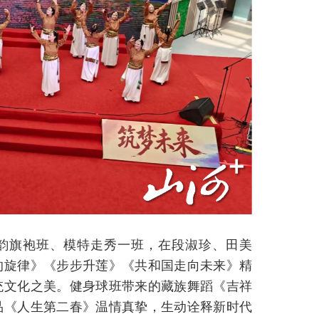
韵旗袍班、模特走秀一班，在段淑珍、田美
的旋律》《步步升莲》《共和国走向未来》精
统文化之美。健身球班带来的藏族舞蹈《吉祥
品《人生第二春》温情真挚，生动诠释新时代