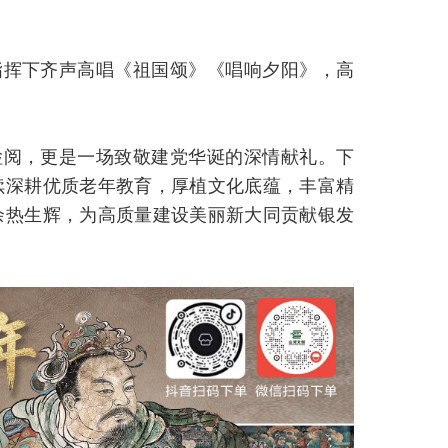
指挥下齐声高唱《祖国颂》《唱响夕阳》，高
检阅，更是一场致敬建党华诞的深情献礼。下
续深耕优质老年教育，厚植文化底蕴，丰富精
余热生辉，为高质量建设美丽新大同贡献银发