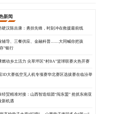
热新闻
防硬汉陈吉康：勇担先锋，时刻冲在救援最前线
业辅导、三餐供应、金融科普……大同喊你把孩
“存”银行
球燃动乡土活力 尖草坪区“村BA”篮球联赛火热开赛
国3D大赛低空无人机专项赛华北赛区选拔赛在临汾举
泰经贸精准对接：山西智造组团“闯东盟” 抢抓东南亚
业新机遇