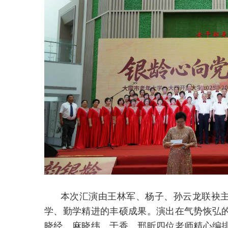
本次汇演由王林军、杨子、孙云龙联袂
学、勤学精进的丰硕成果。演出在气势恢弘
晓经、麻晓纬、于香、邢昕四位老师精心编