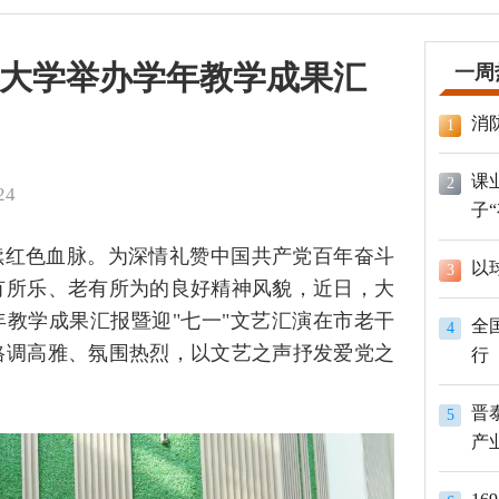
大学举办学年教学成果汇
一周
消
1
课
2
24
子
续红色血脉。为深情礼赞中国共产党百年奋斗
以
3
有所乐、老有所为的良好精神风貌，近日，大
学年教学成果汇报暨迎"七一"文艺汇演在市老干
全
4
格调高雅、氛围热烈，以文艺之声抒发爱党之
行
晋
5
产