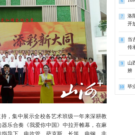
1
6
洛
7
开
当
8
传
山
9
辨
10
主持，集中展示全校各艺术班级一年来深耕教
的器乐合奏《我爱你中国》中拉开帷幕，在麻
排指导下，电吹管、萨克斯、长笛、电钢、非