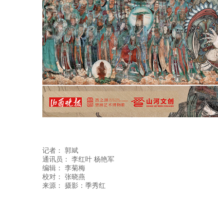
记者：
郭斌
通讯员：
李红叶 杨艳军
编辑：
李菊梅
校对： 张晓燕