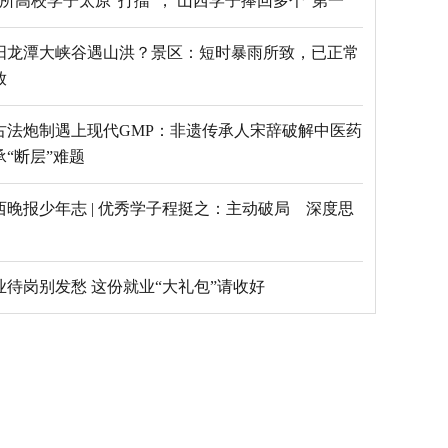
69所高校学子太原“打擂”， 山西学子捧回多个“第一”
阳龙潭大峡谷遇山洪？景区：短时暴雨所致，已正常
放
古法炮制遇上现代GMP：非遗传承人宋辞破解中医药
承“断层”难题
西晚报少年志 | 优秀学子程挺之：主动破局 深度思
毕业待岗别发愁 这份就业“大礼包”请收好