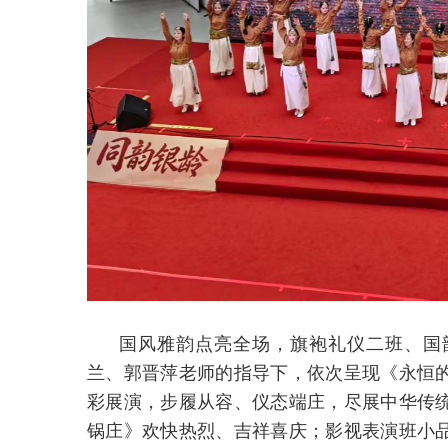
国风雅韵点亮全场，旗袍礼仪二班、国
兰、郭晋萍老师的指导下，依次呈现《永恒
彩展演，步履从容、仪态端庄，尽展中华传
锅庄》欢快热烈、吉祥喜庆；影视表演班小